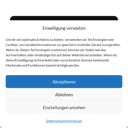
IN DEN WARENKORB
Leasing-Anfrage stellen →
Einwilligung verwalten
Um dir ein optimales Erlebnis zu bieten, verwenden wir Technologien wie
Cookies, um Geräteinformationen zu speichern und/oder darauf zuzugreifen.
Wenn du diesen Technologien zustimmst, können wir Daten wie das
Segway Navimow H Serie -
Surfverhalten oder eindeutige IDs auf dieser Website verarbeiten. Wenn du
inklusive KI-Kamera 2026 bei
deine Einwilligung nicht erteilst oder zurückziehst, können bestimmte
jeder Bestellung
Merkmale und Funktionen beeinträchtigt werden.
Die H-Serie von Segway Navimow nutzt kabellose
Akzeptieren
Navigation für zentimetergenaue Positionierung.
Dank kostenloser VisionFence-Technologie werden
Ablehnen
Hindernisse zuverlässig erkannt und umgangen. Mit
einer Steigungskompetenz bis 45 % eignet sie sich
Einstellungen ansehen
für jede Fläche!
Datenschutz
Impressum
tartseite
Shop
Beratung
-7%