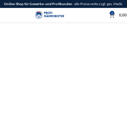
Online-Shop für Gewerbe- und Profikunden
· alle Preise netto zzgl. ges. MwSt.
0
0,0