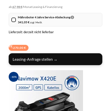
ab
67,98 €
/Monat
Leasing & Finanzierung
Mähroboter 4 Jahre Service-Abdeckung
341,05
€
zzgl. MwSt.
Lieferzeit: derzeit nicht lieferbar
BUNDLE IN DEN WARENKORB
−
270,00
€
Leasing-Anfrage stellen →
-10%