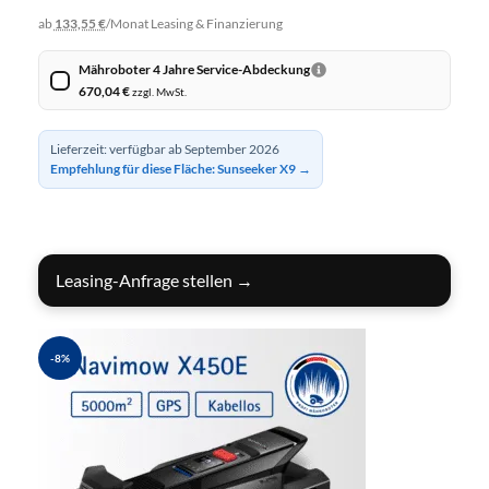
ab
133,55 €
/Monat
Leasing & Finanzierung
Mähroboter 4 Jahre Service-Abdeckung
670,04
€
zzgl. MwSt.
Lieferzeit: verfügbar ab September 2026
Empfehlung für diese Fläche: Sunseeker X9 →
IN DEN WARENKORB
Leasing-Anfrage stellen →
-8%