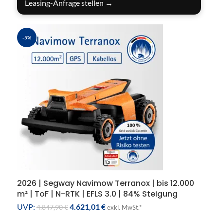
Leasing-Anfrage stellen →
-5%
2026 | Segway Navimow Terranox | bis 12.000
m² | ToF | N-RTK | EFLS 3.0 | 84% Steigung
UVP:
4.621,01
€
4.847,90
€
exkl. MwSt.*