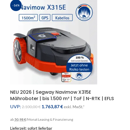
-16%
NEU 2026 | Segway Navimow X315E
Mähroboter | bis 1.500 m² | ToF | N-RTK | EFLS
3.0 | 50% Steigung
UVP:
1.763,87
€
2.100,00
€
exkl. MwSt.*
ab
50,98 €
/Monat
Leasing & Finanzierung
Lieferzeit: sofort lieferbar