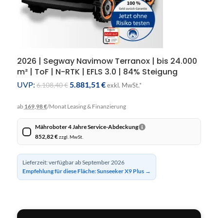
2026 | Segway Navimow Terranox | bis 24.000
m² | ToF | N-RTK | EFLS 3.0 | 84% Steigung
UVP:
5.881,51
€
6.108,40
€
exkl. MwSt.*
ab
169,98 €
/Monat
Leasing & Finanzierung
Mähroboter 4 Jahre Service-Abdeckung
852,82
€
zzgl. MwSt.
Lieferzeit: verfügbar ab September 2026
Empfehlung für diese Fläche: Sunseeker X9 Plus →
IN DEN WARENKORB