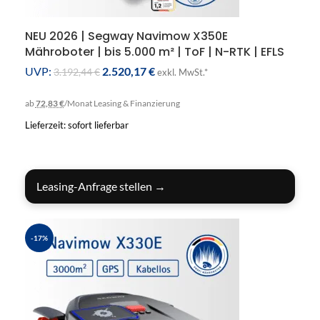
NEU 2026 | Segway Navimow X350E
Mähroboter | bis 5.000 m² | ToF | N-RTK | EFLS
3.0 | 50% Steigung
UVP:
2.520,17
€
3.192,44
€
exkl. MwSt.*
ab
72,83 €
/Monat
Leasing & Finanzierung
Lieferzeit: sofort lieferbar
IN DEN WARENKORB
Leasing-Anfrage stellen →
-17%