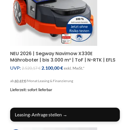
NEU 2026 | Segway Navimow X330E
Mähroboter | bis 3.000 m² | ToF | N-RTK | EFLS
3.0 | 50% Steigung
UVP:
2.100,00
€
2.520,17
€
exkl. MwSt.*
ab
60,69 €
/Monat
Leasing & Finanzierung
Lieferzeit: sofort lieferbar
IN DEN WARENKORB
Leasing-Anfrage stellen →