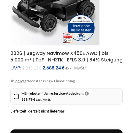
2026 | Segway Navimow X450E AWD | bis
5.000 m² | ToF | N-RTK | EFLS 3.0 | 84% Steigung
UVP:
2.688,24
€
2.915,13
€
exkl. MwSt.*
ab
77,69 €
/Monat
Leasing & Finanzierung
Mähroboter 4 Jahre Service-Abdeckung
389,79
€
zzgl. MwSt.
Lieferzeit: derzeit nicht lieferbar
IN DEN WARENKORB