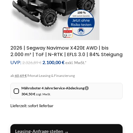
2026 | Segway Navimow X420E AWD | bis
2.000 m² | ToF | N-RTK | EFLS 3.0 | 84% Steigung
UVP:
2.100,00
€
2.326,89
€
exkl. MwSt.*
ab
60,69 €
/Monat
Leasing & Finanzierung
Mähroboter 4 Jahre Service-Abdeckung
304,50
€
zzgl. MwSt.
Lieferzeit: sofort lieferbar
IN DEN WARENKORB
Leasing-Anfrage stellen →