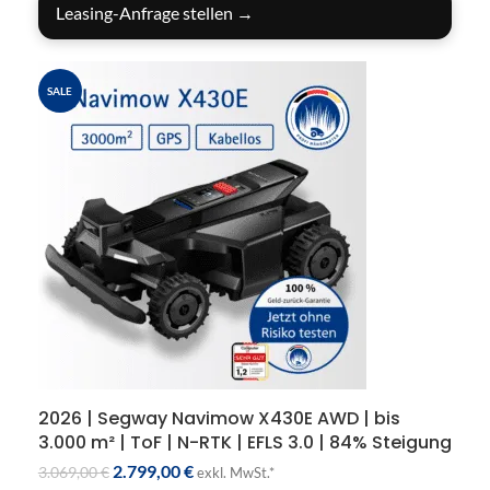
Leasing-Anfrage stellen →
SALE
2026 | Segway Navimow X430E AWD | bis
3.000 m² | ToF | N-RTK | EFLS 3.0 | 84% Steigung
2.799,00
€
3.069,00
€
exkl. MwSt.*