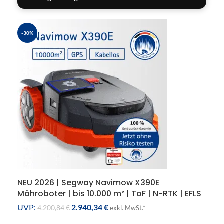
-30%
NEU 2026 | Segway Navimow X390E
Mähroboter | bis 10.000 m² | ToF | N-RTK | EFLS
3.0 | 50% Steigung
UVP:
2.940,34
€
4.200,84
€
exkl. MwSt.*