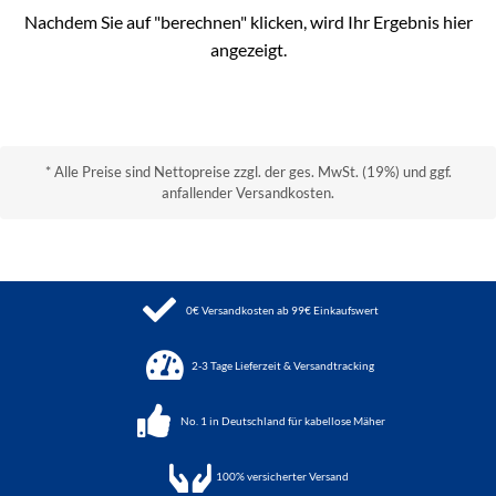
Nachdem Sie auf "berechnen" klicken, wird Ihr Ergebnis hier
angezeigt.
* Alle Preise sind Nettopreise zzgl. der ges. MwSt. (19%) und ggf.
anfallender Versandkosten.
0€ Versandkosten ab 99€ Einkaufswert
2-3 Tage Lieferzeit & Versandtracking
No. 1 in Deutschland für kabellose Mäher
100%
versicherter Versand