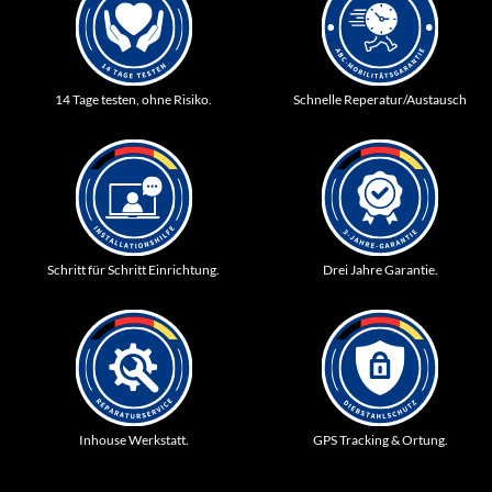
14 Tage testen, ohne Risiko.
Schnelle Reperatur/Austausch
Schritt für Schritt Einrichtung.
Drei Jahre Garantie.
Inhouse Werkstatt.
GPS Tracking & Ortung.