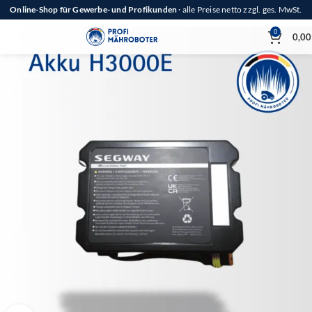
Online-Shop für Gewerbe- und Profikunden
· alle Preise netto zzgl. ges. MwSt.
0
0,0