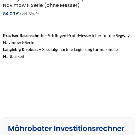
Navimow I-Serie (ohne Messer)
84,03
€
exkl. MwSt.*
NICHT VERFÜGBAR
Präziser Rasenschnitt
– 9-Klingen Profi-Messerteller für die Segway
Navimow I-Serie
Langlebig & robust
– Spezialgehärtete Legierung für maximale
Haltbarkeit
Energieeffizient
– Optimiertes Design reduziert Motorbelastung und
Verschleiß
Einfache Montage
– Passgenaue Kompatibilität, werkzeuglose
Installation
Mähroboter Investitionsrechner