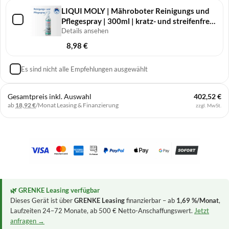
LIQUI MOLY | Mähro­boter Reini­gungs und
Pfle­ge­spray | 300ml | kratz- und streifenfreie
Reinigung
Details ansehen
8,98
€
Es sind nicht alle Empfehlungen ausgewählt
Gesamtpreis inkl. Auswahl
402,52 €
ab
18,92 €
/Monat
Leasing & Finanzierung
zzgl. MwSt.
🌿 GRENKE Leasing verfügbar
Dieses Gerät ist über
GRENKE Leasing
finanzierbar – ab
1,69 %/Monat
,
Laufzeiten 24–72 Monate, ab 500 € Netto-Anschaffungswert.
Jetzt
anfragen →