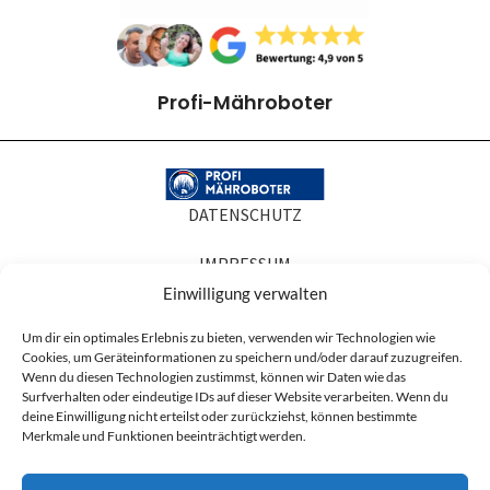
Profi-Mähroboter
DATENSCHUTZ
IMPRESSUM
Einwilligung verwalten
COOKIE-RICHTLINIEN
Um dir ein optimales Erlebnis zu bieten, verwenden wir Technologien wie
Cookies, um Geräteinformationen zu speichern und/oder darauf zuzugreifen.
AGB
Wenn du diesen Technologien zustimmst, können wir Daten wie das
Surfverhalten oder eindeutige IDs auf dieser Website verarbeiten. Wenn du
Produktabbildungen dienen der Illustration. Sie können Zubehör oder
deine Einwilligung nicht erteilst oder zurückziehst, können bestimmte
Ausstattung zeigen, die nicht zum Lieferumfang gehören, und in Details vom
Merkmale und Funktionen beeinträchtigt werden.
gelieferten Artikel abweichen. Maßgeblich für den Lieferumfang ist die
Artikelbeschreibung.