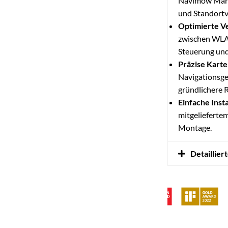
Navimow Mähr
und Standortv
Optimierte V
zwischen WLAN
Steuerung un
Präzise Karte
Navigationsgen
gründlichere 
Einfache Insta
mitgeliefertem
Montage.
Detaillier