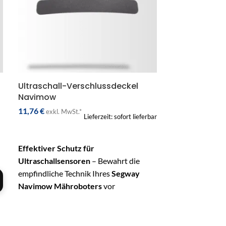
Ultraschall-Verschlussdeckel
Navimow
11,76
€
exkl. MwSt.*
Lieferzeit: sofort lieferbar
IN DEN WARENKORB
Effektiver Schutz für
Ultraschallsensoren
– Bewahrt die
empfindliche Technik Ihres
Segway
Navimow Mähroboters
vor
Feuchtigkeit, Schmutz und UV-Strahlen.
Hochwertiges und robustes Zubehör
– Gefertigt aus wetterfestem, UV-