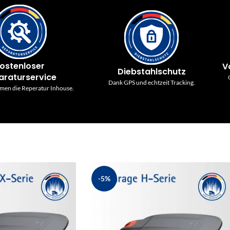
ostenloser
V
Diebstahlschutz
araturservice
Dank GPS und echtzeit Tracking.
men die Reperatur Inhouse.
-5%