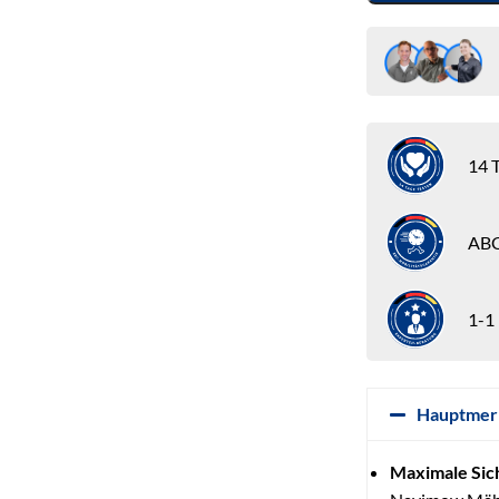
14 T
ABC
1-1
Hauptmer
Maximale Sic