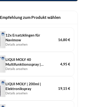
 Empfehlung zum Produkt wählen
12x Ersatzklingen für
16,80
€
Navimow
Details ansehen
LIQUI MOLY 40
4,95
€
Multifunktionsspray |
200ml | Schmiert,
Details ansehen
reinigt, löst, schützt und
pflegt
LIQUI MOLY | 200ml |
19,15
€
Elek­tronik­spray
Details ansehen