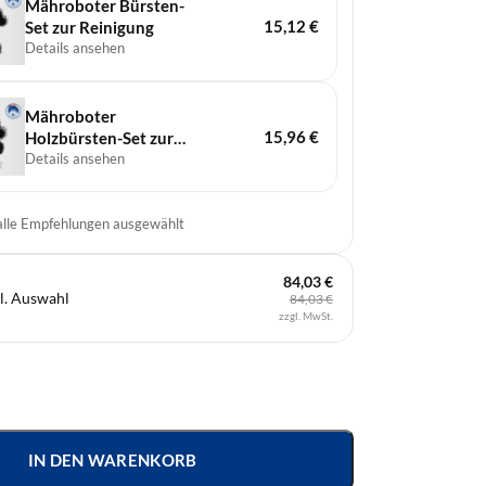
Mähroboter Bürsten-
15,12
€
Set zur Reinigung
Details ansehen
Mähroboter
15,96
€
Holzbürsten-Set zur
Reinigung
Details ansehen
 alle Empfehlungen ausgewählt
84,03 €
l. Auswahl
84,03 €
zzgl. MwSt.
IN DEN WARENKORB