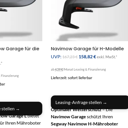
 Garage für die
Navimow Garage für H-Modelle
UVP:
158,82
€
167,23
€
exkl. MwSt.*
.*
ab
4,59 €
/Monat
Leasing & Finanzierung
 Finanzierung
Lieferzeit: sofort lieferbar
rbar
IN DEN WARENKORB
RB
Leasing-Anfrage stellen →
 stellen →
Optimaler Wetterschutz
– Die
mow Garage L
bietet
Navimow Garage
schützt Ihren
für Ihren Mähroboter
Segway Navimow H-Mähroboter