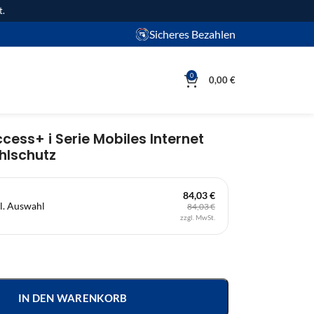
t.
Sicheres Bezahlen
0
0,00
€
ess+ i Serie Mobiles Internet
hlschutz
84,03 €
l. Auswahl
84,03 €
zzgl. MwSt.
IN DEN WARENKORB