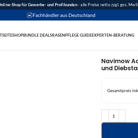
nline-Shop für Gewerbe- und Profikunden
· alle Preise netto zzgl. ges. MwS
Fachhändler aus Deutschland
TSEITE
SHOP
BUNDLE DEALS
RASENPFLEGE GUIDE
EXPERTEN-BERATUNG
Navimow Acc
und Diebsta
Gesamtpreis ink