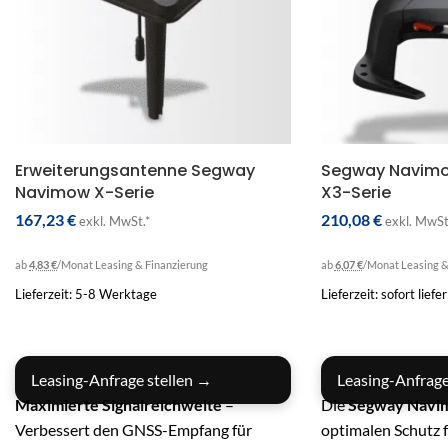
Erweiterungsantenne Segway
Segway Navimow
Navimow X-Serie
X3-Serie
167,23
€
210,08
€
exkl. MwSt.*
exkl. MwSt
ab
4,83 €
/Monat
Leasing & Finanzierung
ab
6,07 €
/Monat
Leasing &
Lieferzeit: 5-8 Werktage
Lieferzeit: sofort liefe
IN DEN WARENKORB
IN DEN WARENKO
Leasing-Anfrage stellen →
Leasing-Anfrage
Maximierte Signalreichweite
–
Die
Segway Navi
Verbessert den GNSS-Empfang für
optimalen Schutz 