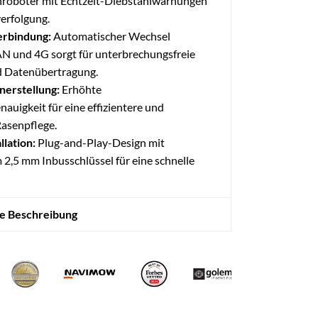
oboter mit Echtzeit-Diebstahlwarnungen
erfolgung.
erbindung:
Automatischer Wechsel
 und 4G sorgt für unterbrechungsfreie
d Datenübertragung.
nerstellung:
Erhöhte
auigkeit für eine effizientere und
Rasenpflege.
llation:
Plug-and-Play-Design mit
 2,5 mm Inbusschlüssel für eine schnelle
te Beschreibung