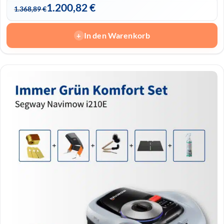
1.200,82
€
1.368,89
€
In den Warenkorb
+