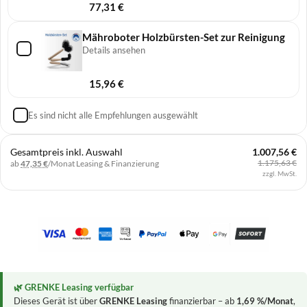
77,31
€
Mähroboter Holzbürsten-Set zur Reinigung
Details ansehen
15,96
€
Es sind nicht alle Empfehlungen ausgewählt
Gesamtpreis inkl. Auswahl
1.007,56 €
1.175,63 €
ab
47,35 €
/Monat
Leasing & Finanzierung
zzgl. MwSt.
🌿 GRENKE Leasing verfügbar
Dieses Gerät ist über
GRENKE Leasing
finanzierbar – ab
1,69 %/Monat
,