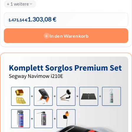
+ 1 weitere
1.303,08
€
1.471,14
€
In den Warenkorb
+