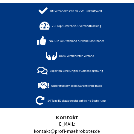
0€ Versandkosten ab 99€ Einkaufswert
2-3 Tage Lieferzeit & Versandtracking
No. 1 in Deutschland für kabellose Mäher
100%
versicherter Versand
Experten Beratung mit Gartenbegehung
Reperaturservice im Garantiefall gratis
14 Tage Rückgaberecht auf deine Bestellung
Kontakt
E_MAIL:
kontakt@profi-maehroboter.de