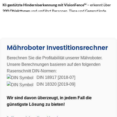
KI-gestützte Hinderniserkennung mit VisionFence™
– erkennt über
200 Objekttypen
und umfährt Personen, Tiere und Gegenstände
zuverlässig
Starke Performance mit 6-Klingen-Messerteller & bis 45 %
Steigfähigkeit
– sauberes Schnittbild auch bei anspruchsvollem
Gelände
Mähroboter Investitionsrechner
Flüsterleise, appgesteuert & IP66-geschützt
– Mehrzonen-
Management, OTA-Updates und ganzjährig wetterfest im Einsatz
Berechnen Sie die Profitabilität unserer Mähroboter.
3 Jahre Garantie
Unsere Berechnungen basieren auf den folgenden
Rasenschnitt DIN-Normen:
DIN 18917 [2018-07]
DIN 18320 [2019-09]
Wir sind davon überzeugt, in jedem Fall die
günstigste Lösung zu bieten!