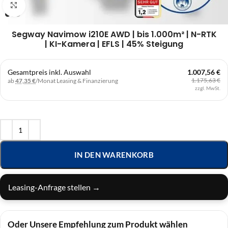
Klick zum Vergrößern
Segway Navimow i210E AWD | bis 1.000m² | N-RTK
| KI-Kamera | EFLS | 45% Steigung
Gesamtpreis inkl. Auswahl
1.007,56 €
1.175,63 €
ab
47,35 €
/Monat
Leasing & Finanzierung
zzgl. MwSt.
IN DEN WARENKORB
Leasing-Anfrage stellen →
Oder Unsere Empfehlung zum Produkt wählen