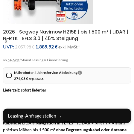
2026 | Segway Navimow H215E | bis 1.500 m² | LiDAR |
N-RTK | EFLS 3.0 | 45% Steigung
UVP:
1.889,92
€
2.057,98
€
exkl. MwSt.*
ab
54,62 €
/Monat
Leasing & Finanzierung
Mähroboter 4 Jahre Service-Abdeckung
274,03
€
zzgl. MwSt.
Lieferzeit: sofort lieferbar
IN DEN WARENKORB
Leasing-Anfrage stellen →
Kabellose LiDAR-Navigation mit EFLS™ (LiDAR + N-RTK + Vision)
–
präzises Mähen bis
1.500 m²
ohne Begrenzungskabel oder Antenne