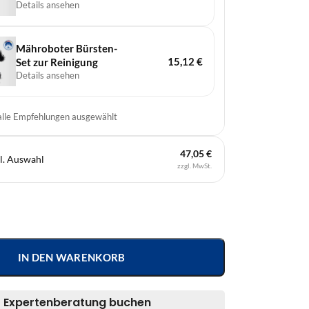
200ml | Schmiert,
Details ansehen
reinigt, löst, schützt und
pflegt
Mähroboter Bürsten-
15,12
€
Set zur Reinigung
Details ansehen
 alle Empfehlungen ausgewählt
47,05 €
l. Auswahl
zzgl. MwSt.
IN DEN WARENKORB
Expertenberatung buchen