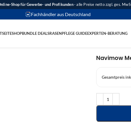
nline-Shop für Gewerbe- und Profikunden
· alle Preise netto zzgl. ges. MwS
Fachhändler aus Deutschland
TSEITE
SHOP
BUNDLE DEALS
RASENPFLEGE GUIDE
EXPERTEN-BERATUNG
Navimow Me
Gesamtpreis ink