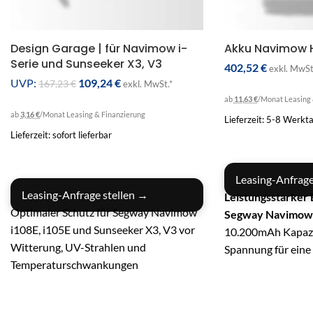
Design Garage | für Navimow i-
Akku Navimow H
Serie und Sunseeker X3, V3
402,52
€
exkl. MwSt
UVP:
109,24
€
167,23
€
exkl. MwSt.*
ab
11,63 €
/Monat
Leasing 
ab
3,16 €
/Monat
Leasing & Finanzierung
Lieferzeit: 5-8 Werkt
Lieferzeit: sofort lieferbar
IN DEN WARENKO
IN DEN WARENKORB
Leasing-Anfrage
Leasing-Anfrage stellen →
Leistungsstarker 
Optimaler Schutz für Segway Navimow
Segway Navimow
i108E, i105E und Sunseeker X3, V3 vor
10.200mAh Kapazi
Witterung, UV-Strahlen und
Spannung für eine
Temperaturschwankungen
zuverlässige Ener
Hochwertige Materialien: ABS-
Maximale Effizie
Kunststoff für optimale
Optimierte 6S4P-T