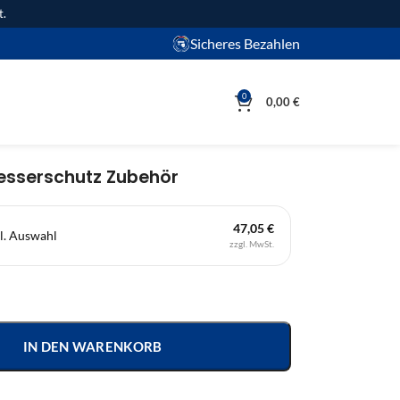
t.
Sicheres Bezahlen
0
0,00
€
sserschutz Zubehör
47,05 €
l. Auswahl
zzgl. MwSt.
IN DEN WARENKORB