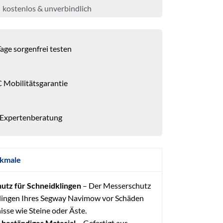
kostenlos & unverbindlich
age sorgenfrei testen
 Mobilitätsgarantie
 Expertenberatung
kmale
utz für Schneidklingen
– Der Messerschutz
lingen Ihres Segway Navimow vor Schäden
sse wie Steine oder Äste.
-beständiges Material
– Gefertigt aus