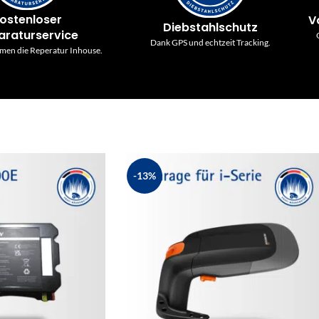
ostenloser
V
Diebstahlschutz
araturservice
Dank GPS und echtzeit Tracking.
men die Reperatur Inhouse.
-13%