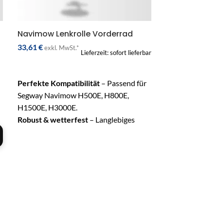
Navimow Lenkrolle Vorderrad
33,61
€
exkl. MwSt.*
Lieferzeit: sofort lieferbar
IN DEN WARENKORB
Perfekte Kompatibilität
– Passend für
Segway Navimow H500E, H800E,
H1500E, H3000E.
Robust & wetterfest
– Langlebiges
Material für hohe
Widerstandsfähigkeit.
Optimale Manövrierfähigkeit
–
Erhöhte Wendigkeit für präzise
Navigation.
Einfache Montage
– Schneller
Austausch ohne zusätzliches Werkzeug.