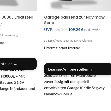
3000E Ersatzteil
Garage passend zur Navimow i-
Serie
.*
UVP:
109,24
€
126,04
€
exkl. MwSt.*
& Finanzierung
ab
3,16 €
/Monat
Leasing & Finanzierung
age
Lieferzeit: sofort lieferbar
RB
IN DEN WARENKORB
 stellen →
Leasing-Anfrage stellen →
Ersatzakku für
Schützen Sie Ihren Mähroboter
 H3000E
– Mit
zuverlässig mit der speziell
tät und 21,6V
entwickelten Garage für die Segway
 lange Mähdauer und
Navimow I-Serie.
gieversorgung.
Witterungsbeständig, robust und
nz & Ausdauer
–
modern – ideal für den ganzjährigen
echnologie sorgt für