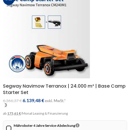
Segway Navimow Terranox | 24.000 m² | Base Camp
Starter Set
6.139,48
€
6.366,37
€
exkl. MwSt.*
ab
175,61 €
/Monat
Leasing & Finanzierung
Mähroboter 4 Jahre Service-Abdeckung