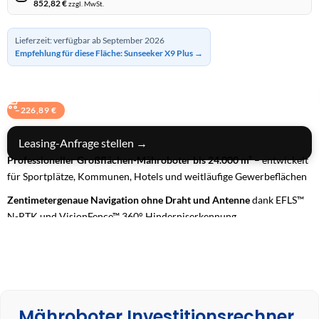
852,82
€
zzgl. MwSt.
Lieferzeit: verfügbar ab September 2026
Empfehlung für diese Fläche: Sunseeker X9 Plus →
BUNDLE IN DEN WARENKORB
−
226,89
€
Leasing-Anfrage stellen →
Professioneller Großflächen-Mähroboter bis 24.000 m²
– entwickelt
für Sportplätze, Kommunen, Hotels und weitläufige Gewerbeflächen
Zentimetergenaue Navigation ohne Draht und Antenne
dank EFLS™
N-RTK und VisionFence™ 360° Hinderniserkennung
Allradantrieb (AWD) mit bis zu 84 % Steigfähigkeit
– maximale
Traktion auf anspruchsvollem Gelände
24/7-Dauerbetrieb mit Flottenmanagement & 4G-Konnektivität
–
vollautomatische, effiziente Rasenpflege für professionelle
Mähroboter Investitionsrechner
Anwendungen