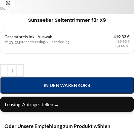
Klick zum Vergrößern
Sunseeker Seitentrimmer für X9
Gesamtpreis inkl. Auswahl
419,33 €
419,33 €
ab
19,71 €
/Monat
Leasing & Finanzierung
zzgl. MwSt.
IN DEN WARENKORB
Leasing-Anfrage stellen →
Oder Unsere Empfehlung zum Produkt wählen