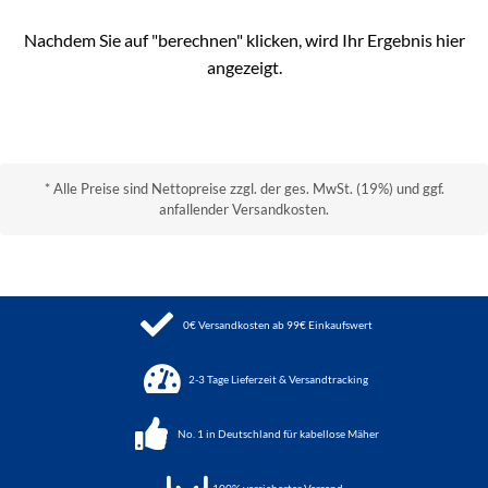
Nachdem Sie auf "berechnen" klicken, wird Ihr Ergebnis hier
angezeigt.
* Alle Preise sind Nettopreise zzgl. der ges. MwSt. (19%) und ggf.
anfallender Versandkosten.
0€ Versandkosten ab 99€ Einkaufswert
2-3 Tage Lieferzeit & Versandtracking
No. 1 in Deutschland für kabellose Mäher
100%
versicherter Versand