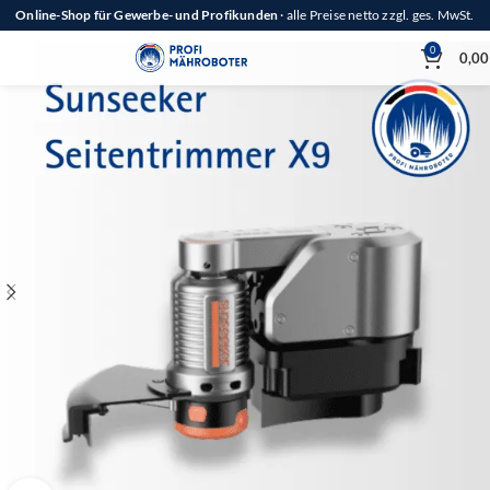
Online-Shop für Gewerbe- und Profikunden
· alle Preise netto zzgl. ges. MwSt.
0
0,0