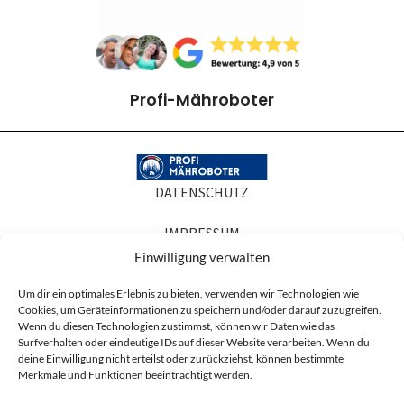
Profi-Mähroboter
DATENSCHUTZ
IMPRESSUM
Einwilligung verwalten
COOKIE-RICHTLINIEN
Um dir ein optimales Erlebnis zu bieten, verwenden wir Technologien wie
Cookies, um Geräteinformationen zu speichern und/oder darauf zuzugreifen.
AGB
Wenn du diesen Technologien zustimmst, können wir Daten wie das
Surfverhalten oder eindeutige IDs auf dieser Website verarbeiten. Wenn du
Produktabbildungen dienen der Illustration. Sie können Zubehör oder
deine Einwilligung nicht erteilst oder zurückziehst, können bestimmte
Ausstattung zeigen, die nicht zum Lieferumfang gehören, und in Details vom
Merkmale und Funktionen beeinträchtigt werden.
gelieferten Artikel abweichen. Maßgeblich für den Lieferumfang ist die
Artikelbeschreibung.