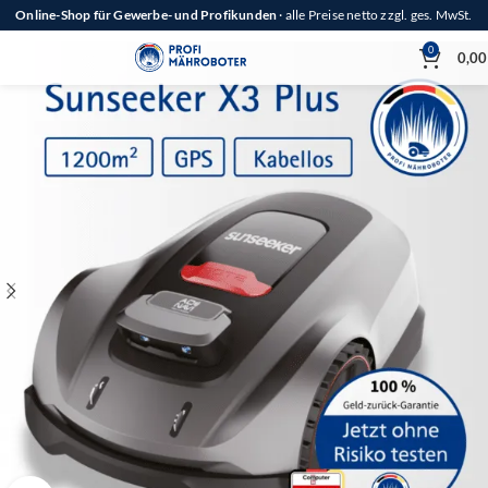
Online-Shop für Gewerbe- und Profikunden
· alle Preise netto zzgl. ges. MwSt.
0
0,0