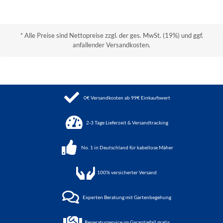
* Alle Preise sind Nettopreise zzgl. der ges. MwSt. (19%) und ggf.
anfallender Versandkosten.
0€ Versandkosten ab 99€ Einkaufswert
2-3 Tage Lieferzeit & Versandtracking
No. 1 in Deutschland für kabellose Mäher
100%
versicherter Versand
Experten Beratung mit Gartenbegehung
Reperaturservice im Garantiefall gratis