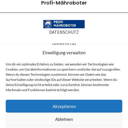
Profi-Mähroboter
DATENSCHUTZ
IMPRESSUM
Einwilligung verwalten
COOKIE-RICHTLINIEN
Um dir ein optimales Erlebnis zu bieten, verwenden wir Technologien wie
Cookies, um Geräteinformationen zu speichern und/oder darauf zuzugreifen.
AGB
Wenn du diesen Technologien zustimmst, können wir Daten wie das
Surfverhalten oder eindeutige IDs auf dieser Website verarbeiten. Wenn du
Produktabbildungen dienen der Illustration. Sie können Zubehör oder
deine Einwilligung nicht erteilst oder zurückziehst, können bestimmte
Ausstattung zeigen, die nicht zum Lieferumfang gehören, und in Details vom
Merkmale und Funktionen beeinträchtigt werden.
gelieferten Artikel abweichen. Maßgeblich für den Lieferumfang ist die
Artikelbeschreibung.
Akzeptieren
* Alle Preise sind Nettopreise zzgl. der ges. MwSt. (19%) und ggf. anfallender
Versandkosten.
Ablehnen