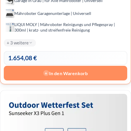
Garage in Grau | für Alle Mähroboter | Universell
Mähroboter Garagenunterlage | Universell
LIQUI MOLY | Mähro­boter Reini­gungs und Pfle­ge­spray |
300ml | kratz- und streifenfreie Reinigung
+ 3 weitere
1.654,08
€
In den Warenkorb
+