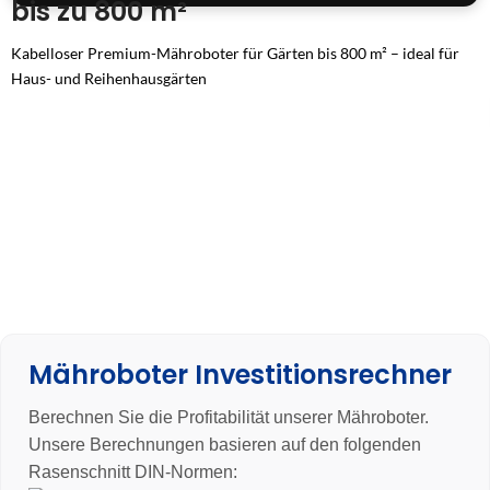
bis zu 800 m²
Kabelloser Premium-Mähroboter für Gärten bis 800 m² – ideal für
Haus- und Reihenhausgärten
AONavi™ 2.0 Navigation (nRTK & VSLAM 2.0) – zentimetergenaue
Führung ohne Begrenzungskabel
Vision AI 2.0 mit Binokular- & iToF-Kamera – sichere 24/7-
Hinderniserkennung bei Tag und Nacht
EdgeCut-Kantenschnitt – saubere Rasenkanten mit weniger als 2 cm
Abstand
Kompakt, leise & wendig – nur 60 dB(A), ideal für Wohngebiete und
enge Passagen
Smarte App- & 4G-Steuerung – volle Kontrolle, Updates &
Fernzugriff jederzeit
✓ 3 Jahre Garantie: Wir vertrauen unserem Gerät und unserer
Mähroboter Investitionsrechner
Qualität
Berechnen Sie die Profitabilität unserer Mähroboter.
Unsere Berechnungen basieren auf den folgenden
Rasenschnitt DIN-Normen: