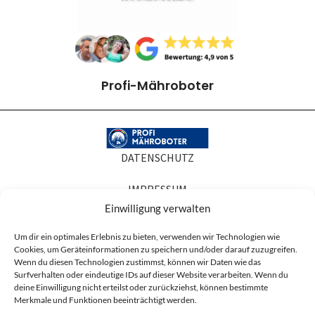
Profi-Mähroboter
DATENSCHUTZ
IMPRESSUM
Einwilligung verwalten
COOKIE-RICHTLINIEN
Um dir ein optimales Erlebnis zu bieten, verwenden wir Technologien wie
Cookies, um Geräteinformationen zu speichern und/oder darauf zuzugreifen.
AGB
Wenn du diesen Technologien zustimmst, können wir Daten wie das
Surfverhalten oder eindeutige IDs auf dieser Website verarbeiten. Wenn du
Produktabbildungen dienen der Illustration. Sie können Zubehör oder
deine Einwilligung nicht erteilst oder zurückziehst, können bestimmte
Ausstattung zeigen, die nicht zum Lieferumfang gehören, und in Details vom
Merkmale und Funktionen beeinträchtigt werden.
gelieferten Artikel abweichen. Maßgeblich für den Lieferumfang ist die