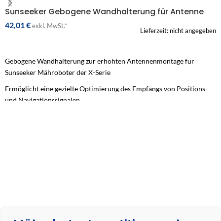
Sunseeker Gebogene Wandhalterung für Antenne
42,01
€
exkl. MwSt.*
Lieferzeit: nicht angegeben
IN DEN WARENKORB
Gebogene Wandhalterung zur erhöhten Antennenmontage für
Sunseeker Mähroboter der X-Serie
Ermöglicht eine gezielte Optimierung des Empfangs von Positions-
und Navigationssignalen
Platzsparende Alternative zur Boden- oder Mastmontage
Robuste Konstruktion für den dauerhaften Einsatz im Außenbereich
Original-Zubehör, passgenau für alle Sunseeker Elite Modelle der X-
Serie