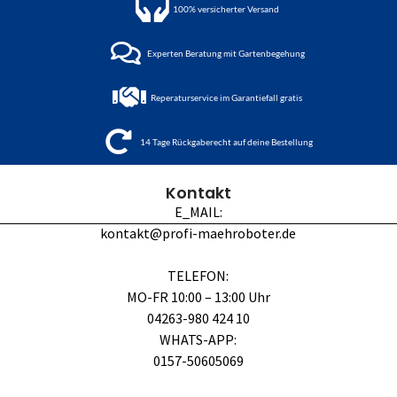
100%
versicherter Versand
Experten Beratung mit Gartenbegehung
Reperaturservice im Garantiefall gratis
14 Tage Rückgaberecht auf deine Bestellung
Kontakt
E_MAIL:
kontakt@profi-maehroboter.de
TELEFON:
MO-FR 10:00 – 13:00 Uhr
04263-980 424 10
WHATS-APP:
0157-50605069