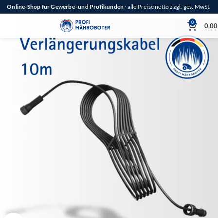
Online-Shop für Gewerbe- und Profikunden
· alle Preise netto zzgl. ges. MwSt.
0
0,0