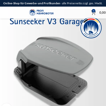
Online-Shop für Gewerbe- und Profikunden
· alle Preise netto zzgl. ges. MwSt.
0
0,0