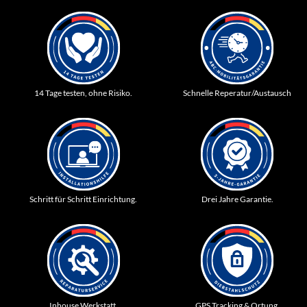
14 Tage testen, ohne Risiko.
Schnelle Reperatur/Austausch
Schritt für Schritt Einrichtung.
Drei Jahre Garantie.
Inhouse Werkstatt.
GPS Tracking & Ortung.