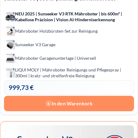
NEU 2025 | Sunseeker V3 RTK Mähroboter | bis 600m² |
Kabellose Präzision | Vision AI-Hinderniserkennung
Mähroboter Holzbürsten-Set zur Reinigung
Sunseeker V3 Garage
Mähroboter Garagenunterlage | Universell
LIQUI MOLY | Mähro­boter Reini­gungs und Pfle­ge­spray |
300ml | kratz- und streifenfreie Reinigung
999,73
€
In den Warenkorb
+