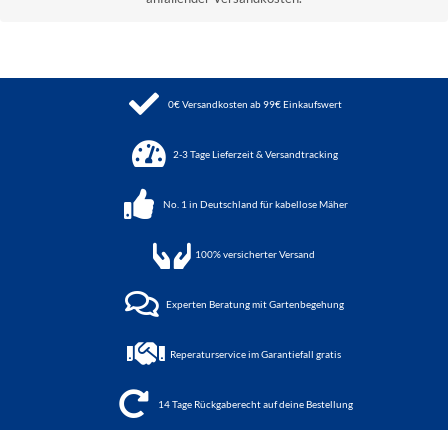
0€ Versandkosten ab 99€ Einkaufswert
2-3 Tage Lieferzeit & Versandtracking
No. 1 in Deutschland für kabellose Mäher
100%
versicherter Versand
Experten Beratung mit Gartenbegehung
Reperaturservice im Garantiefall gratis
14 Tage Rückgaberecht auf deine Bestellung