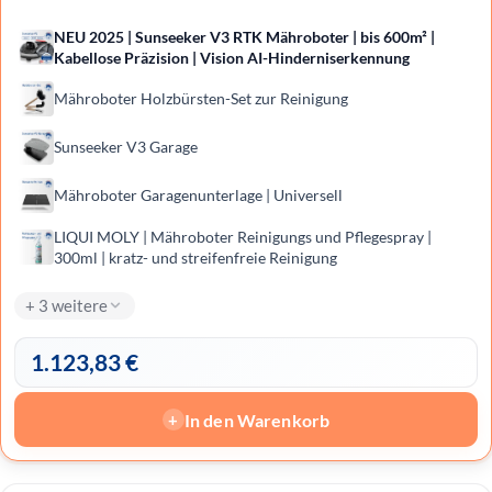
NEU 2025 | Sunseeker V3 RTK Mähroboter | bis 600m² |
Kabellose Präzision | Vision AI-Hinderniserkennung
Mähroboter Holzbürsten-Set zur Reinigung
Sunseeker V3 Garage
Mähroboter Garagenunterlage | Universell
LIQUI MOLY | Mähro­boter Reini­gungs und Pfle­ge­spray |
300ml | kratz- und streifenfreie Reinigung
+ 3 weitere
1.123,83
€
In den Warenkorb
+