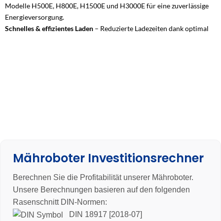
Modelle H500E, H800E, H1500E und H3000E für eine zuverlässige
Energieversorgung.
Schnelles & effizientes Laden
– Reduzierte Ladezeiten dank optimal
abgestimmter Ausgangsspannung (32V, 2.5A) für maximale
Einsatzbereitschaft Ihres Mähroboters.
Höchste Sicherheitsstandards
– Integrierter Überladungs-,
Kurzschluss- und Überhitzungsschutz für eine sichere und langlebige
Nutzung.
Langlebig & kompatibel
– Robuste Bauweise und 100 % kompatibel
mit den neuesten Segway Navimow Modellen – das ideale Zubehör
für eine kontinuierliche Mähleistung.
Mähroboter Investitionsrechner
Berechnen Sie die Profitabilität unserer Mähroboter.
Unsere Berechnungen basieren auf den folgenden
Rasenschnitt DIN-Normen:
DIN 18917 [2018-07]