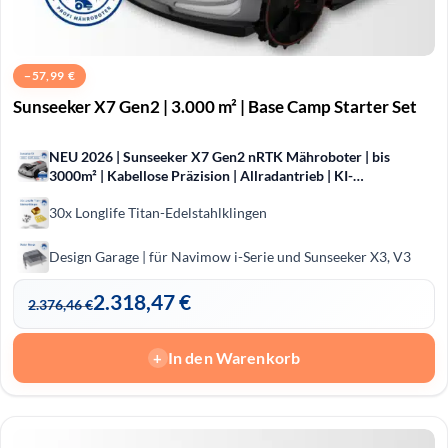
−
57,99
€
Sunseeker X7 Gen2 | 3.000 m² | Base Camp Starter Set
NEU 2026 | Sunseeker X7 Gen2 nRTK Mähroboter | bis
3000m² | Kabellose Präzision | Allradantrieb | KI-
Hinderniserkennung
30x Longlife Titan-Edelstahlklingen
Design Garage | für Navimow i-Serie und Sunseeker X3, V3
2.318,47
€
2.376,46
€
In den Warenkorb
+