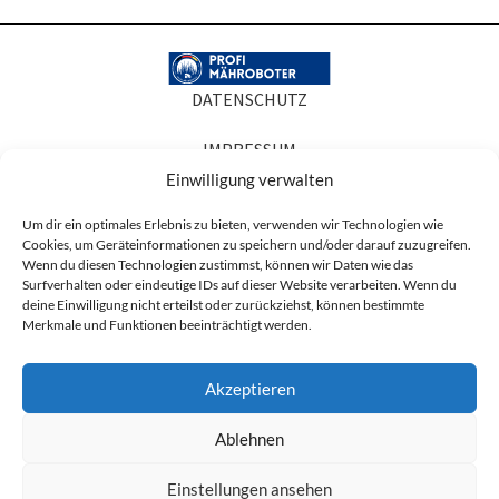
DATENSCHUTZ
IMPRESSUM
Einwilligung verwalten
COOKIE-RICHTLINIEN
Um dir ein optimales Erlebnis zu bieten, verwenden wir Technologien wie
Cookies, um Geräteinformationen zu speichern und/oder darauf zuzugreifen.
AGB
Wenn du diesen Technologien zustimmst, können wir Daten wie das
Surfverhalten oder eindeutige IDs auf dieser Website verarbeiten. Wenn du
Produktabbildungen dienen der Illustration. Sie können Zubehör oder
deine Einwilligung nicht erteilst oder zurückziehst, können bestimmte
Ausstattung zeigen, die nicht zum Lieferumfang gehören, und in Details vom
Merkmale und Funktionen beeinträchtigt werden.
gelieferten Artikel abweichen. Maßgeblich für den Lieferumfang ist die
Artikelbeschreibung.
Akzeptieren
* Alle Preise sind Nettopreise zzgl. der ges. MwSt. (19%) und ggf. anfallender
Versandkosten.
Ablehnen
Design
UVP:
Garage |
Einstellungen ansehen