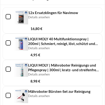
12x Ersatzklingen für Navimow
Details ansehen
16,80
€
LIQUI MOLY 40 Multifunktionsspray |
200ml | Schmiert, reinigt, löst, schützt und
pflegt
Details ansehen
4,95
€
LIQUI MOLY | Mähro­boter Reini­gungs und
Pfle­ge­spray | 300ml | kratz- und streifenfreie
Reinigung
Details ansehen
8,98
€
Mähroboter Bürsten-Set zur Reinigung
Details ansehen