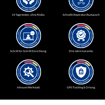
14 Tage testen, ohne Risiko.
Schnelle Reperatur/Austausch
Schritt für Schritt Einrichtung.
Drei Jahre Garantie.
Inhouse Werkstatt.
GPS Tracking & Ortung.