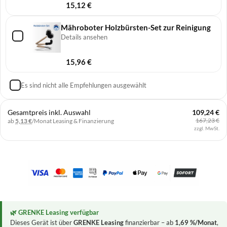
15,12
€
Mähroboter Holzbürsten-Set zur Reinigung
Details ansehen
15,96
€
Es sind nicht alle Empfehlungen ausgewählt
Gesamtpreis inkl. Auswahl
109,24 €
167,23 €
ab
5,13 €
/Monat
Leasing & Finanzierung
zzgl. MwSt.
🌿 GRENKE Leasing verfügbar
Dieses Gerät ist über
GRENKE Leasing
finanzierbar – ab
1,69 %/Monat
,