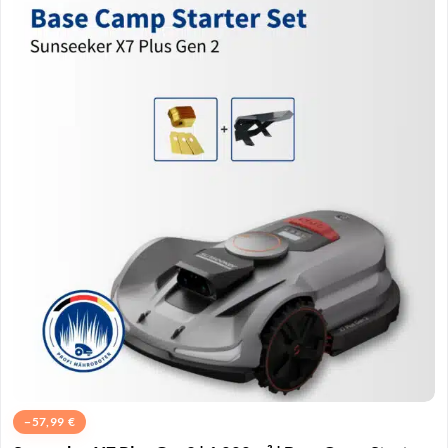
−
57,99
€