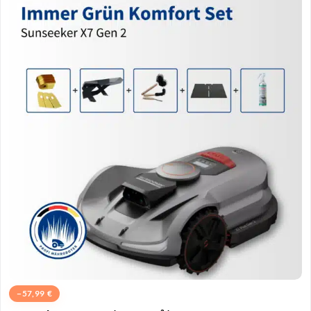
−
57,99
€