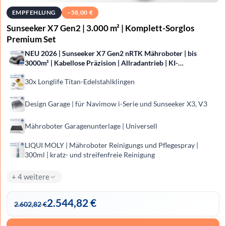
EMPFEHLUNG
−
58,00
€
Sunseeker X7 Gen2 | 3.000 m² | Komplett-Sorglos
Premium Set
NEU 2026 | Sunseeker X7 Gen2 nRTK Mähroboter | bis
3000m² | Kabellose Präzision | Allradantrieb | KI-
Hinderniserkennung
30x Longlife Titan-Edelstahlklingen
Design Garage | für Navimow i-Serie und Sunseeker X3, V3
Mähroboter Garagenunterlage | Universell
LIQUI MOLY | Mähro­boter Reini­gungs und Pfle­ge­spray |
300ml | kratz- und streifenfreie Reinigung
+ 4 weitere
2.544,82
€
2.602,82
€