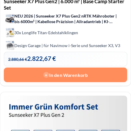
Sunseeker X7 Plus Gen2 | 6.000 m² | Base Camp Starter
Set
NEU 2026 | Sunseeker X7 Plus Gen2 nRTK Mähroboter |
bis 6000m² | Kabellose Präzision | Allradantrieb | KI-
Hinderniserkennung
30x Longlife Titan-Edelstahlklingen
Design Garage | für Navimow i-Serie und Sunseeker X3, V3
2.822,67
€
2.880,66
€
In den Warenkorb
+