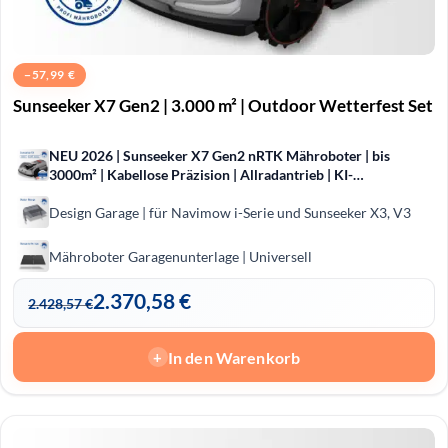
−
57,99
€
Sunseeker X7 Gen2 | 3.000 m² | Outdoor Wetterfest Set
NEU 2026 | Sunseeker X7 Gen2 nRTK Mähroboter | bis
3000m² | Kabellose Präzision | Allradantrieb | KI-
Hinderniserkennung
Design Garage | für Navimow i-Serie und Sunseeker X3, V3
Mähroboter Garagenunterlage | Universell
2.370,58
€
2.428,57
€
In den Warenkorb
+