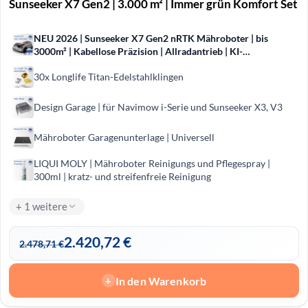
Sunseeker X7 Gen2 | 3.000 m² | Immer grün Komfort Set
NEU 2026 | Sunseeker X7 Gen2 nRTK Mähroboter | bis
3000m² | Kabellose Präzision | Allradantrieb | KI-
Hinderniserkennung
30x Longlife Titan-Edelstahlklingen
Design Garage | für Navimow i-Serie und Sunseeker X3, V3
Mähroboter Garagenunterlage | Universell
LIQUI MOLY | Mähro­boter Reini­gungs und Pfle­ge­spray |
300ml | kratz- und streifenfreie Reinigung
+ 1 weitere
2.420,72
€
2.478,71
€
In den Warenkorb
+