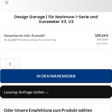
Klick zum Vergrößern
Design Garage | für Navimow i-Serie und
Sunseeker X3, V3
Gesamtpreis inkl. Auswahl
109,24 €
167,23 €
ab
5,13 €
/Monat
Leasing & Finanzierung
zzgl. MwSt.
IN DEN WARENKORB
Leasing-Anfrage stellen →
Oder Unsere Empfehlung zum Produkt wählen