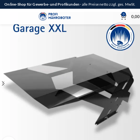
Online-Shop für Gewerbe- und Profikunden
· alle Preise netto zzgl. ges. MwSt.
0
0,0