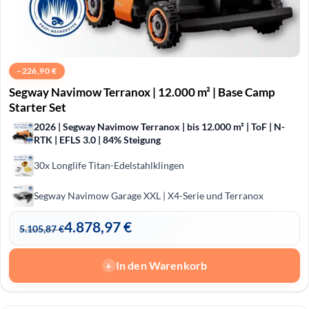
−
226,90
€
Segway Navimow Terranox | 12.000 m² | Base Camp
Starter Set
2026 | Segway Navimow Terranox | bis 12.000 m² | ToF | N-
RTK | EFLS 3.0 | 84% Steigung
30x Longlife Titan-Edelstahlklingen
Segway Navimow Garage XXL | X4-Serie und Terranox
4.878,97
€
5.105,87
€
In den Warenkorb
+