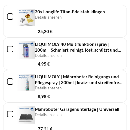
30x Longlife Titan-Edelstahlklingen
Details ansehen
25,20
€
LIQUI MOLY 40 Multifunktionsspray |
200ml | Schmiert, reinigt, löst, schützt und
pflegt
Details ansehen
4,95
€
LIQUI MOLY | Mähro­boter Reini­gungs und
Pfle­ge­spray | 300ml | kratz- und streifenfreie
Reinigung
Details ansehen
8,98
€
Mähroboter Garagenunterlage | Universell
Details ansehen
77,31
€