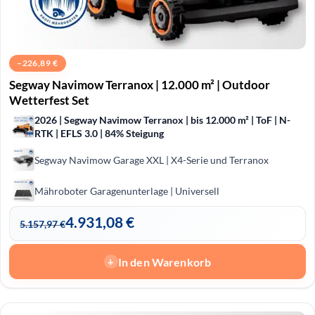
−
226,89
€
Segway Navimow Terranox | 12.000 m² | Outdoor
Wetterfest Set
2026 | Segway Navimow Terranox | bis 12.000 m² | ToF | N-
RTK | EFLS 3.0 | 84% Steigung
Segway Navimow Garage XXL | X4-Serie und Terranox
Mähroboter Garagenunterlage | Universell
4.931,08
€
5.157,97
€
In den Warenkorb
+