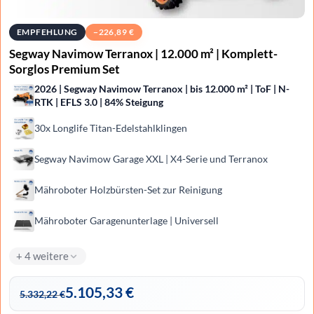
EMPFEHLUNG
−
226,89
€
Segway Navimow Terranox | 12.000 m² | Komplett-
Sorglos Premium Set
2026 | Segway Navimow Terranox | bis 12.000 m² | ToF | N-
RTK | EFLS 3.0 | 84% Steigung
30x Longlife Titan-Edelstahlklingen
Segway Navimow Garage XXL | X4-Serie und Terranox
Mähroboter Holzbürsten-Set zur Reinigung
Mähroboter Garagenunterlage | Universell
+ 4 weitere
5.105,33
€
5.332,22
€