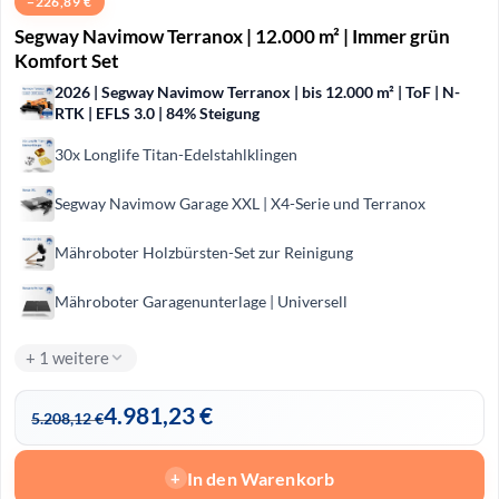
−
226,89
€
Segway Navimow Terranox | 12.000 m² | Immer grün
Komfort Set
2026 | Segway Navimow Terranox | bis 12.000 m² | ToF | N-
RTK | EFLS 3.0 | 84% Steigung
30x Longlife Titan-Edelstahlklingen
Segway Navimow Garage XXL | X4-Serie und Terranox
Mähroboter Holzbürsten-Set zur Reinigung
Mähroboter Garagenunterlage | Universell
+ 1 weitere
4.981,23
€
5.208,12
€
In den Warenkorb
+