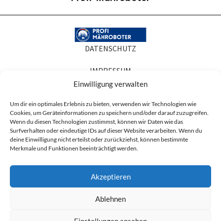
DATENSCHUTZ
IMPRESSUM
Einwilligung verwalten
COOKIE-RICHTLINIEN
Um dir ein optimales Erlebnis zu bieten, verwenden wir Technologien wie
Cookies, um Geräteinformationen zu speichern und/oder darauf zuzugreifen.
AGB
Wenn du diesen Technologien zustimmst, können wir Daten wie das
Surfverhalten oder eindeutige IDs auf dieser Website verarbeiten. Wenn du
Produktabbildungen dienen der Illustration. Sie können Zubehör oder
deine Einwilligung nicht erteilst oder zurückziehst, können bestimmte
Ausstattung zeigen, die nicht zum Lieferumfang gehören, und in Details vom
Merkmale und Funktionen beeinträchtigt werden.
gelieferten Artikel abweichen. Maßgeblich für den Lieferumfang ist die
Artikelbeschreibung.
Akzeptieren
* Alle Preise sind Nettopreise zzgl. der ges. MwSt. (19%) und ggf. anfallender
Versandkosten.
Ablehnen
Segway
Einstellungen ansehen