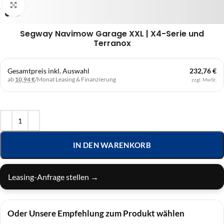
Klick zum Vergrößern
Segway Navimow Garage XXL | X4-Serie und
Terranox
Gesamtpreis inkl. Auswahl
232,76 €
ab
10,94 €
/Monat
Leasing & Finanzierung
zzgl. MwSt.
IN DEN WARENKORB
Leasing-Anfrage stellen →
Oder Unsere Empfehlung zum Produkt wählen