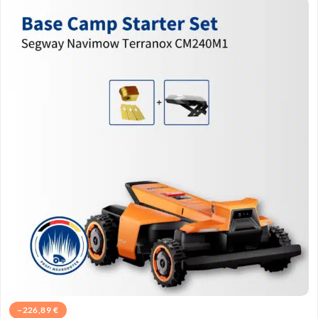
−
226,89
€