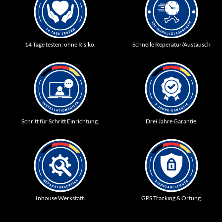
14 Tage testen, ohne Risiko.
Schnelle Reperatur/Austausch
Schritt für Schritt Einrichtung.
Drei Jahre Garantie.
Inhouse Werkstatt.
GPS Tracking & Ortung.