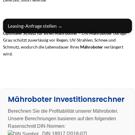
Lieferzeit: sofort lieferbar
IN DEN WARENKORB
Leasing-Anfrage stellen →
Optimaler Schutz für Ihren Mähroboter
– Die
Mähroboter
Garage
Grau schützt zuverlässig vor Regen, UV-Strahlen, Schnee und
Schmutz, wodurch die Lebensdauer Ihres
Mähroboter
verlängert
wird.
Hochwertige Materialien & langlebige Konstruktion
– Gefertigt aus
robustem ABS-Kunststoff, Verbundaluminium und rostfreien
Edelstahlbeschlägen für maximale Wetterbeständigkeit und
Stabilität.
Praktisches Design mit aufklappbarem Dach
– Ermöglicht einfachen
Zugriff für Wartung und Programmierung, während der Mähroboter
Mähroboter Investitionsrechner
während des Ladevorgangs optimal geschützt bleibt.
Einfache Montage & universelle Kompatibilität
– Passend für alle
Berechnen Sie die Profitabilität unserer Mähroboter.
Segway Navimow Modelle und Sunseeker, schnelle Installation mit
Unsere Berechnungen basieren auf den folgenden
beiliegendem Befestigungsmaterial.
Rasenschnitt DIN-Normen:
DIN 18917 [2018-07]