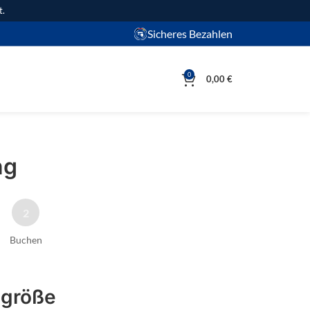
t.
Sicheres Bezahlen
0
0,00
€
ng
2
Buchen
ngröße