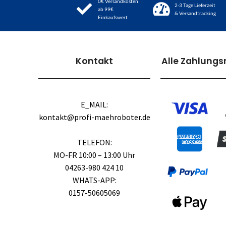
0€ Versandkosten
2-3 Tage Lieferzeit
ab 99€
& Versandtracking
Einkaufswert
Kontakt
Alle Zahlung
E_MAIL:
kontakt@profi-maehroboter.de
TELEFON:
MO-FR 10:00 – 13:00 Uhr
04263-980 424 10
WHATS-APP:
0157-50605069