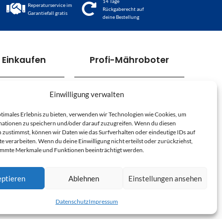
14 Tage
Reperaturservice im
Rückgaberecht auf
Garantiefall gratis
deine Bestellung
 Einkaufen
Profi-Mähroboter
Einwilligung verwalten
DATENSCHUTZ
ptimales Erlebnis zu bieten, verwenden wir Technologien wie Cookies, um
ationen zu speichern und/oder darauf zuzugreifen. Wenn du diesen
IMPRESSUM
 zustimmst, können wir Daten wie das Surfverhalten oder eindeutige IDs auf
e verarbeiten. Wenn du deine Einwilligung nicht erteilst oder zurückziehst,
immte Merkmale und Funktionen beeinträchtigt werden.
COOKIE-RICHTLINIEN
AGB
ptieren
Ablehnen
Einstellungen ansehen
Datenschutz
Impressum