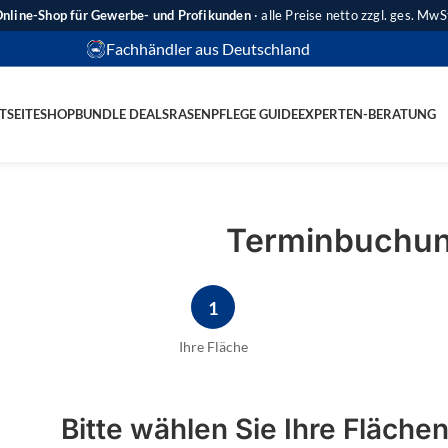
nline-Shop für Gewerbe- und Profikunden
· alle Preise netto zzgl. ges. MwS
Fachhändler aus Deutschland
TSEITE
SHOP
BUNDLE DEALS
RASENPFLEGE GUIDE
EXPERTEN-BERATUNG
Terminbuchu
1
Ihre Fläche
Bitte wählen Sie Ihre Fläche