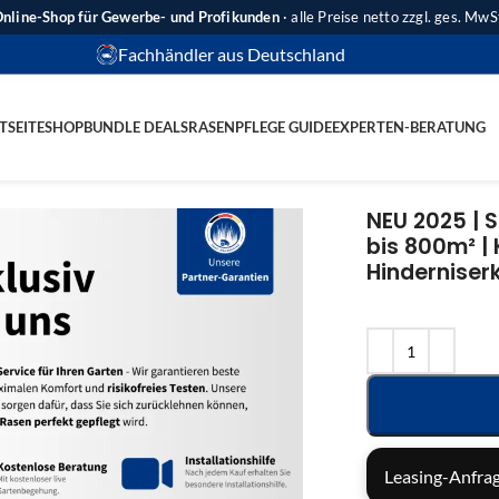
nline-Shop für Gewerbe- und Profikunden
· alle Preise netto zzgl. ges. MwS
Fachhändler aus Deutschland
TSEITE
SHOP
BUNDLE DEALS
RASENPFLEGE GUIDE
EXPERTEN-BERATUNG
NEU 2025 | 
bis 800m² | 
Hindernise
Leasing-Anfrag