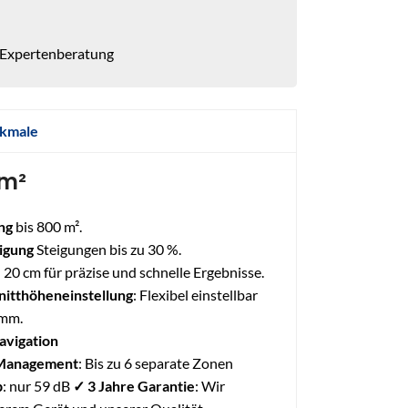
 Expertenberatung
kmale
 m²
ng
bis 800 m².
igung
Steigungen bis zu 30 %.
: 20 cm für präzise und schnelle Ergebnisse.
nitthöheneinstellung
: Flexibel einstellbar
 mm.
Navigation
Management
: Bis zu 6 separate Zonen
b
: nur 59 dB
✓ 3 Jahre Garantie
: Wir