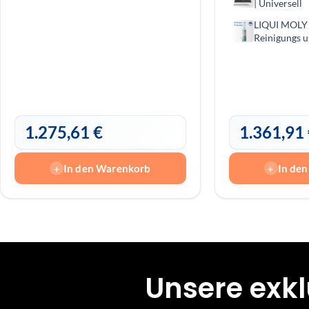
| Universell
LIQUI MOLY 
Reini­gungs un
300ml | krat
streifenfreie
1.275,61
€
1.361,91
In den Warenkorb
In de
+
+
Unsere exk