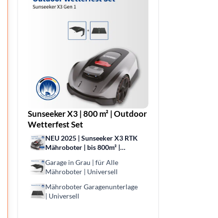
Sunseeker X3 | 800 m² | Outdoor
Wetterfest Set
NEU 2025 | Sunseeker X3 RTK
Mähroboter | bis 800m² |
Kabellose Präzision | Vision
Garage in Grau | für Alle
AI-Hinderniserkennung
Mähroboter | Universell
Mähroboter Garagenunterlage
| Universell