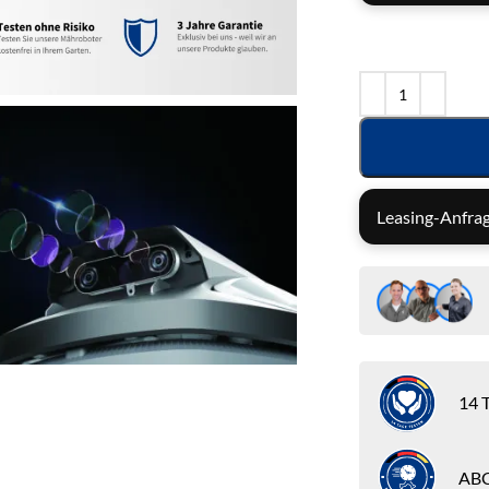
Leasing-Anfrag
14 T
ABC