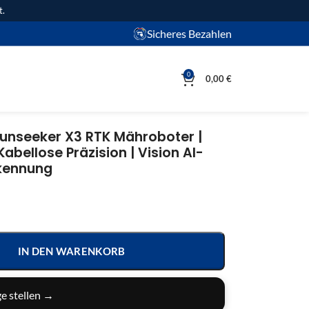
t.
Sicheres Bezahlen
0
0,00
€
Sunseeker X3 RTK Mähroboter |
Kabellose Präzision | Vision AI-
rkennung
IN DEN WARENKORB
e stellen →