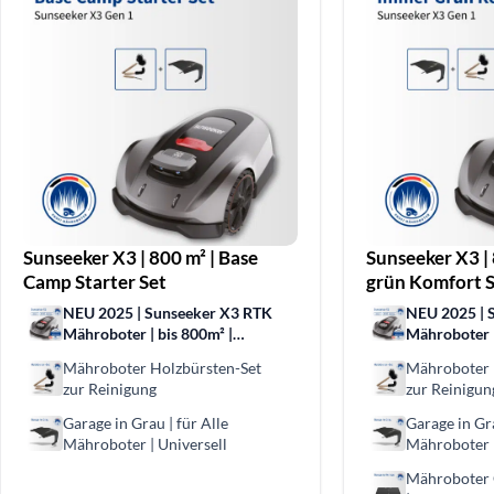
Sunseeker X3 | 800 m² | Base
Sunseeker X3 |
Camp Starter Set
grün Komfort S
NEU 2025 | Sunseeker X3 RTK
NEU 2025 | 
Mähroboter | bis 800m² |
Mähroboter |
Kabellose Präzision | Vision
Kabellose Prä
Mähroboter Holzbürsten-Set
Mähroboter 
AI-Hinderniserkennung
AI-Hinderni
zur Reinigung
zur Reinigun
Garage in Grau | für Alle
Garage in Gra
Mähroboter | Universell
Mähroboter |
Mähroboter 