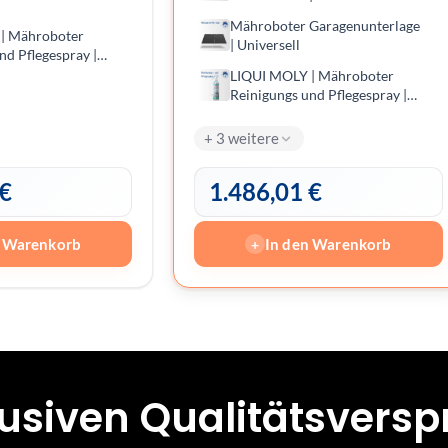
Mähroboter Garagenunterlage
| Mähro­boter
| Universell
d Pfle­ge­spray |
z- und
LIQUI MOLY | Mähro­boter
 Reinigung
Reini­gungs und Pfle­ge­spray |
300ml | kratz- und
streifenfreie Reinigung
+ 3 weitere
€
1.486,01
€
n Warenkorb
In den Warenkorb
+
lusiven Qualitätsvers