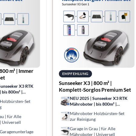
 800 m² | Immer
EMPFEHLUNG
et
Sunseeker X3 | 800 m² |
Sunseeker X3 RTK
Komplett-Sorglos Premium Set
 bis 800m² |
zision | Vision
NEU 2025 | Sunseeker X3 RTK
Holzbürsten-Set
serkennung
Mähroboter | bis 800m² |
g
Kabellose Präzision | Vision
Mähroboter Holzbürsten-Set
AI-Hinderniserkennung
u | für Alle
zur Reinigung
 Universell
Garage in Grau | für Alle
Garagenunterlage
Mähroboter | Universell