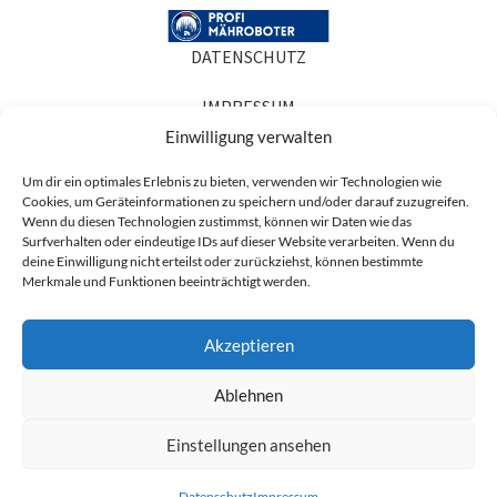
DATENSCHUTZ
IMPRESSUM
Einwilligung verwalten
COOKIE-RICHTLINIEN
Um dir ein optimales Erlebnis zu bieten, verwenden wir Technologien wie
Cookies, um Geräteinformationen zu speichern und/oder darauf zuzugreifen.
AGB
Wenn du diesen Technologien zustimmst, können wir Daten wie das
Surfverhalten oder eindeutige IDs auf dieser Website verarbeiten. Wenn du
Produktabbildungen dienen der Illustration. Sie können Zubehör oder
deine Einwilligung nicht erteilst oder zurückziehst, können bestimmte
Ausstattung zeigen, die nicht zum Lieferumfang gehören, und in Details vom
Merkmale und Funktionen beeinträchtigt werden.
gelieferten Artikel abweichen. Maßgeblich für den Lieferumfang ist die
Artikelbeschreibung.
Akzeptieren
* Alle Preise sind Nettopreise zzgl. der ges. MwSt. (19%) und ggf. anfallender
Versandkosten.
Ablehnen
Einstellungen ansehen
8,39
€
BUNDLE JETZT
Sunseeker
exkl.
Datenschutz
Impressum