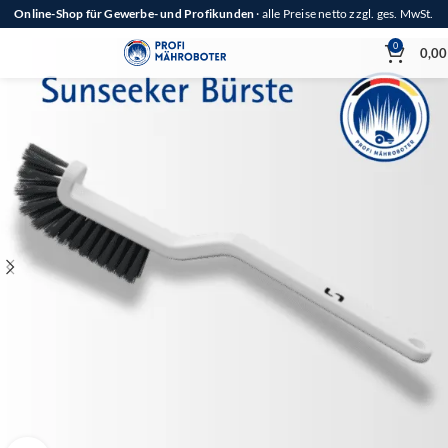
Online-Shop für Gewerbe- und Profikunden
· alle Preise netto zzgl. ges. MwSt.
0
0,0