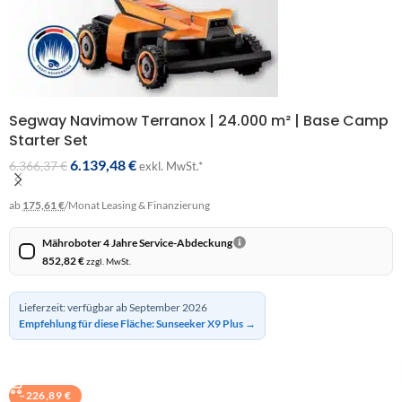
Segway Navimow Terranox | 24.000 m² | Base Camp
Starter Set
6.139,48
€
6.366,37
€
exkl. MwSt.*
ab
175,61 €
/Monat
Leasing & Finanzierung
Mähroboter 4 Jahre Service-Abdeckung
852,82
€
zzgl. MwSt.
Lieferzeit: verfügbar ab September 2026
Empfehlung für diese Fläche: Sunseeker X9 Plus →
BUNDLE IN DEN WARENKORB
−
226,89
€