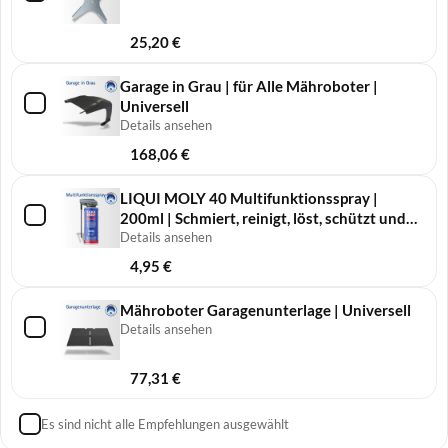
25,20
€
Garage in Grau | für Alle Mähroboter |
Universell
Details ansehen
168,06
€
LIQUI MOLY 40 Multifunktionsspray |
200ml | Schmiert, reinigt, löst, schützt und
pflegt
Details ansehen
4,95
€
Mähroboter Garagenunterlage | Universell
Details ansehen
77,31
€
Es sind nicht alle Empfehlungen ausgewählt