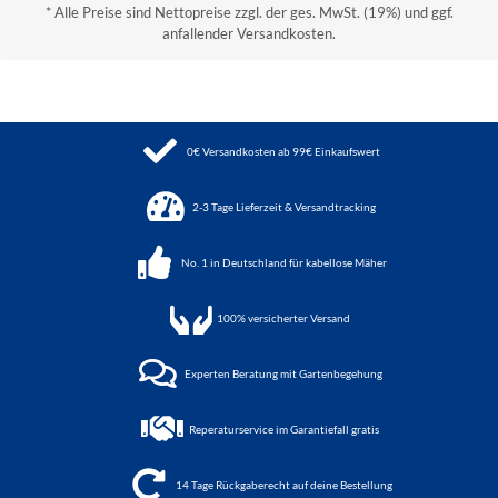
* Alle Preise sind Nettopreise zzgl. der ges. MwSt. (19%) und ggf.
anfallender Versandkosten.
0€ Versandkosten ab 99€ Einkaufswert
2-3 Tage Lieferzeit & Versandtracking
No. 1 in Deutschland für kabellose Mäher
100%
versicherter Versand
Experten Beratung mit Gartenbegehung
Reperaturservice im Garantiefall gratis
14 Tage Rückgaberecht auf deine Bestellung