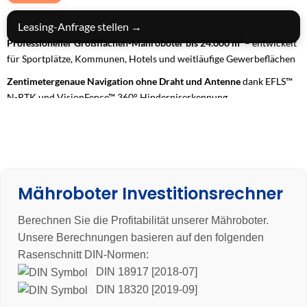
Leasing-Anfrage stellen →
Professioneller Großflächen-Mähroboter bis 24.000 m²
– entwickelt
für Sportplätze, Kommunen, Hotels und weitläufige Gewerbeflächen
Zentimetergenaue Navigation ohne Draht und Antenne
dank EFLS™
N-RTK und VisionFence™ 360° Hinderniserkennung
Allradantrieb (AWD) mit bis zu 84 % Steigfähigkeit
– maximale
Traktion auf anspruchsvollem Gelände
24/7-Dauerbetrieb mit Flottenmanagement & 4G-Konnektivität
–
vollautomatische, effiziente Rasenpflege für professionelle
Mähroboter Investitionsrechner
Anwendungen
3 Jahre Garantie
Berechnen Sie die Profitabilität unserer Mähroboter.
Unsere Berechnungen basieren auf den folgenden
Rasenschnitt DIN-Normen:
DIN 18917 [2018-07]
DIN 18320 [2019-09]