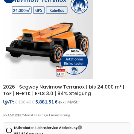
2026 | Segway Navimow Terranox | bis 24.000 m² |
ToF | N-RTK | EFLS 3.0 | 84% Steigung
UVP:
5.881,51
€
6.108,40
€
exkl. MwSt.*
ab
169,98 €
/Monat
Leasing & Finanzierung
Mähroboter 4 Jahre Service-Abdeckung
852,82
€
zzgl. MwSt.