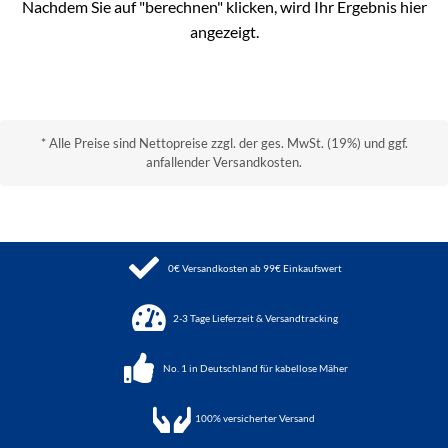
Nachdem Sie auf "berechnen" klicken, wird Ihr Ergebnis hier
angezeigt.
* Alle Preise sind Nettopreise zzgl. der ges. MwSt. (19%) und ggf.
anfallender Versandkosten.
0€ Versandkosten ab 99€ Einkaufswert
2-3 Tage Lieferzeit & Versandtracking
No. 1 in Deutschland für kabellose Mäher
100%
versicherter Versand