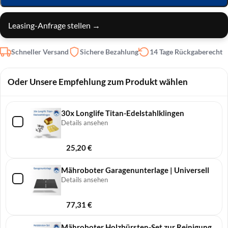
Leasing-Anfrage stellen →
Schneller Versand
Sichere Bezahlung
14 Tage Rückgaberecht
Oder Unsere Empfehlung zum Produkt wählen
30x Longlife Titan-Edelstahlklingen
Details ansehen
25,20
€
Mähroboter Garagenunterlage | Universell
Details ansehen
77,31
€
Mähroboter Holzbürsten-Set zur Reinigung