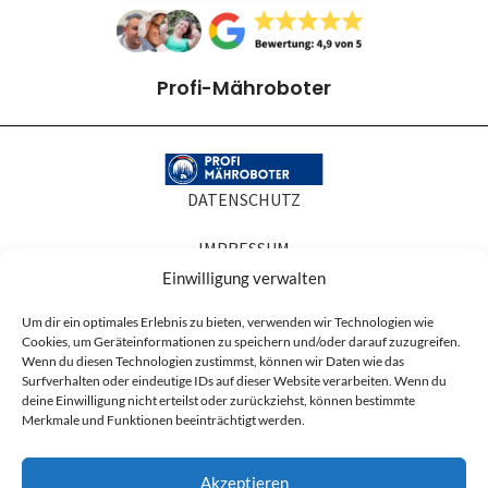
Profi-Mähroboter
DATENSCHUTZ
IMPRESSUM
Einwilligung verwalten
COOKIE-RICHTLINIEN
Um dir ein optimales Erlebnis zu bieten, verwenden wir Technologien wie
Cookies, um Geräteinformationen zu speichern und/oder darauf zuzugreifen.
AGB
Wenn du diesen Technologien zustimmst, können wir Daten wie das
Surfverhalten oder eindeutige IDs auf dieser Website verarbeiten. Wenn du
Produktabbildungen dienen der Illustration. Sie können Zubehör oder
deine Einwilligung nicht erteilst oder zurückziehst, können bestimmte
Ausstattung zeigen, die nicht zum Lieferumfang gehören, und in Details vom
Merkmale und Funktionen beeinträchtigt werden.
gelieferten Artikel abweichen. Maßgeblich für den Lieferumfang ist die
Artikelbeschreibung.
Akzeptieren