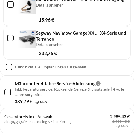
Details ansehen
15,96
€
Segway Navimow Garage XXL | X4-Serie und
Terranox
Details ansehen
232,76
€
Es sind nicht alle Empfehlungen ausgewählt
Mähroboter 4 Jahre Service-Abdeckung
Inkl. Reparaturservice, Rücksende-Service & Ersatzteile | 4 volle
Jahre sorgenfrei
389,79
€
zzgl. MwSt.
Gesamtpreis inkl. Auswahl
2.985,43 €
2.985,43 €
ab
140,29 €
/Monat
Leasing & Finanzierung
zzgl. MwSt.