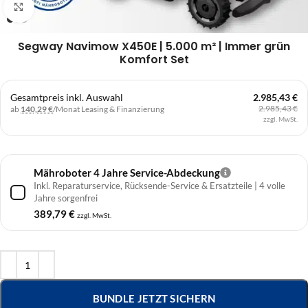
Klick zum Vergrößern
Segway Navimow X450E | 5.000 m² | Immer grün
Komfort Set
Gesamtpreis inkl. Auswahl
2.985,43 €
2.985,43 €
ab
140,29 €
/Monat
Leasing & Finanzierung
zzgl. MwSt.
Mähroboter 4 Jahre Service-Abdeckung
Inkl. Reparaturservice, Rücksende-Service & Ersatzteile | 4 volle
Jahre sorgenfrei
389,79
€
zzgl. MwSt.
BUNDLE JETZT SICHERN