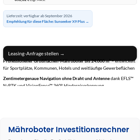
Lieferzeit: verfügbar ab September 2026
Empfehlung für diese Fläche: Sunseeker X9 Plus →
IN DEN WARENKORB
Leasing-Anfrage stellen →
Professioneller Großflächen-Mähroboter bis 24.000 m²
– entwickelt
für Sportplätze, Kommunen, Hotels und weitläufige Gewerbeflächen
Zentimetergenaue Navigation ohne Draht und Antenne
dank EFLS™
N-RTK und VisionFence™ 360° Hinderniserkennung
Allradantrieb (AWD) mit bis zu 84 % Steigfähigkeit
– maximale
Traktion auf anspruchsvollem Gelände
24/7-Dauerbetrieb mit Flottenmanagement & 4G-Konnektivität
–
vollautomatische, effiziente Rasenpflege für professionelle
Mähroboter Investitionsrechner
Anwendungen
3 Jahre Garantie