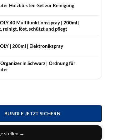
ter Holzbürsten-Set zur Reinigung
OLY 40 Multifunktionsspray | 200ml |
 reinigt, löst, schützt und pflegt
LY | 200ml | Elek­tronik­spray
-Organizer in Schwarz | Ordnung für
oter
BUNDLE JETZT SICHERN
e stellen →