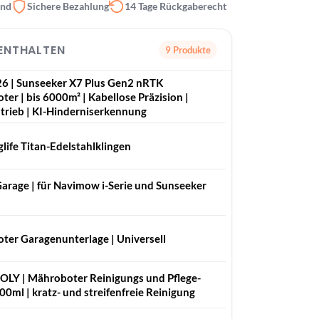
and
Sichere Bezahlung
14 Tage Rückgaberecht
 ENTHALTEN
9 Produkte
6 | Sunseeker X7 Plus Gen2 nRTK
er | bis 6000m² | Kabellose Präzision |
trieb | KI-Hinderniserkennung
life Titan-Edelstahlklingen
arage | für Navimow i-Serie und Sunseeker
ter Garagenunterlage | Universell
LY | Mähro­boter Reini­gungs und Pfle­ge­
300ml | kratz- und streifenfreie Reinigung