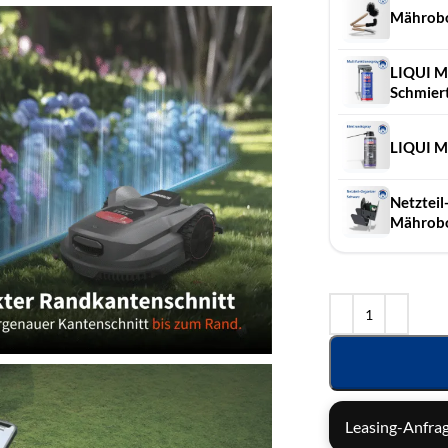
Mährobo
LIQUI M
Schmiert,
LIQUI MO
Netzteil
Mährob
Leasing-Anfrag