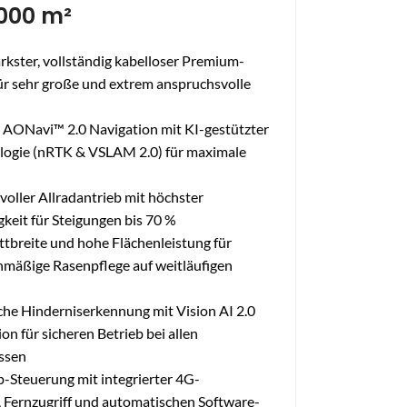
6000 m²
rkster, vollständig kabelloser Premium-
r sehr große und extrem anspruchsvolle
 AONavi™ 2.0 Navigation mit KI-gestützter
logie (nRTK & VSLAM 2.0) für maximale
voller Allradantrieb mit höchster
keit für Steigungen bis 70 %
ttbreite und hohe Flächenleistung für
chmäßige Rasenpflege auf weitläufigen
iche Hinderniserkennung mit Vision AI 2.0
on für sicheren Betrieb bei allen
issen
p-Steuerung mit integrierter 4G-
, Fernzugriff und automatischen Software-