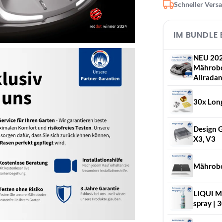
Schneller Vers
IM BUNDLE
NEU 202
Mährobot
Allradan
30x Long
Design G
X3, V3
Mährobo
LIQUI MO
spray | 