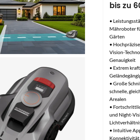
bis zu 
• Leistungsstä
Mähroboter fü
Gärten
• Hochpräzise
Vision-Techno
Genauigkeit
• Extrem kraft
Geländegängig
• Große Schni
schnelle, glei
Arealen
• Fortschrittl
und Night-Visi
Lichtverhältn
• Intuitive Ap
Konnektivität