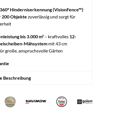
e 360° Hinderniserkennung (VisionFence™)
r
200 Objekte
zuverlässig und sorgt für
erheit
nleistung bis 3.000 m²
– kraftvolles
12-
pelscheiben-Mähsystem
mit 43 cm
für große, anspruchsvolle Gärten
antie
te Beschreibung