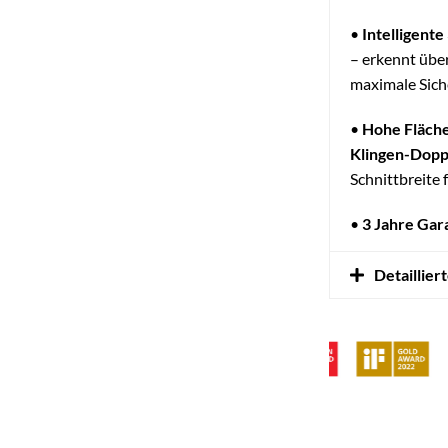
•
Intelligent
– erkennt übe
maximale Sich
•
Hohe Fläche
Klingen-Dop
Schnittbreite 
•
3 Jahre Gar
Detaillier