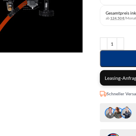
Gesamtpreis ink
ab
124,50 €
/Mona
Leasing-Anfrag
Schneller Vers