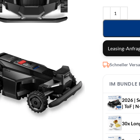
Leasing-Anfrag
Schneller Vers
IM BUNDLE
2026 | 
| ToF | 
30x Long