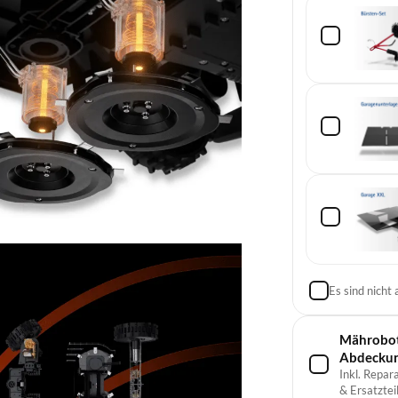
Es sind nicht
Mährobote
Abdecku
Inkl. Repar
& Ersatzteil