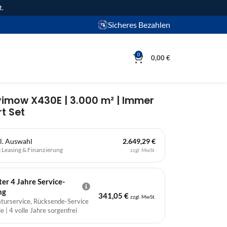
t.
Sicheres Bezahlen
0
0,00
€
imow X430E | 3.000 m² | Immer
t Set
l. Auswahl
2.649,29 €
t
Leasing & Finanzierung
zzgl. MwSt.
r 4 Jahre Service-
ng
341,05
€
zzgl. MwSt.
aturservice, Rücksende-Service
e | 4 volle Jahre sorgenfrei