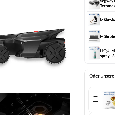
Segway 
Terrano
Mährobo
Mährobo
LIQUI MO
spray | 
Oder Unsere