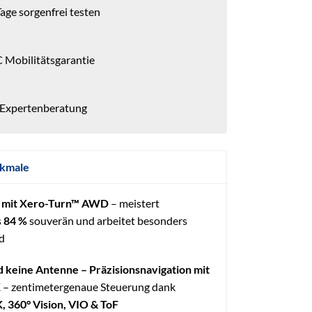
age sorgenfrei testen
 Mobilitätsgarantie
 Expertenberatung
kmale
r mit Xero-Turn™ AWD
– meistert
s
84 %
souverän und arbeitet besonders
d
d keine Antenne – Präzisionsnavigation mit
K
– zentimetergenaue Steuerung dank
 360° Vision, VIO & ToF