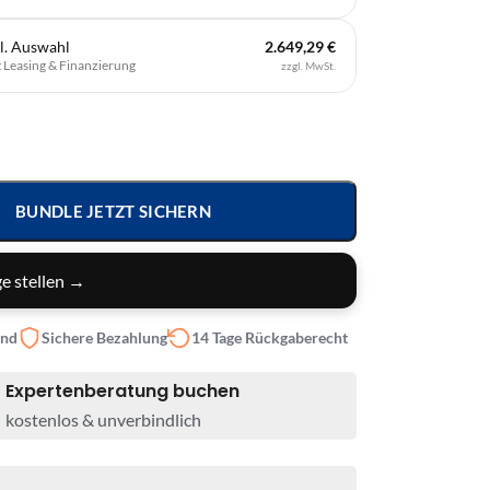
l. Auswahl
2.649,29 €
t
Leasing & Finanzierung
zzgl. MwSt.
BUNDLE JETZT SICHERN
e stellen →
and
Sichere Bezahlung
14 Tage Rückgaberecht
Expertenberatung buchen
kostenlos & unverbindlich