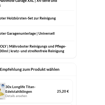
Navimow Garage XXL | X4-Serie und
x
ter Holzbürsten-Set zur Reinigung
ter Garagenunterlage | Universell
LY | Mähro­boter Reini­gungs und Pfle­ge­
300ml | kratz- und streifenfreie Reinigung
 Empfehlung zum Produkt wählen
30x Longlife Titan-
25,20
€
Edelstahlklingen
Details ansehen