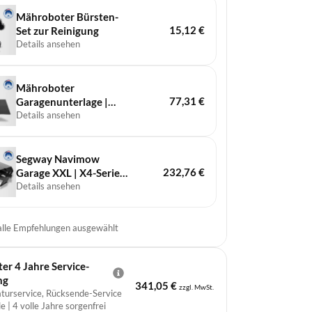
Mähroboter Bürsten-
15,12
€
Set zur Reinigung
Details ansehen
Mähroboter
77,31
€
Garagenunterlage |
Universell
Details ansehen
Segway Navimow
232,76
€
Garage XXL | X4-Serie
und Terranox
Details ansehen
 alle Empfehlungen ausgewählt
r 4 Jahre Service-
ng
341,05
€
zzgl. MwSt.
aturservice, Rücksende-Service
e | 4 volle Jahre sorgenfrei