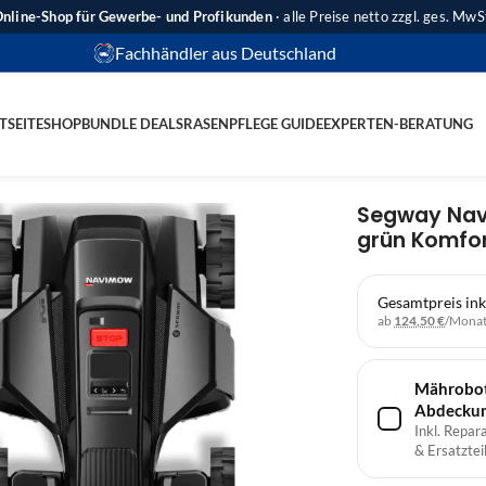
nline-Shop für Gewerbe- und Profikunden
· alle Preise netto zzgl. ges. MwS
Fachhändler aus Deutschland
TSEITE
SHOP
BUNDLE DEALS
RASENPFLEGE GUIDE
EXPERTEN-BERATUNG
Segway Nav
grün Komfor
Gesamtpreis ink
ab
124,50 €
/Mona
Mährobote
Abdecku
Inkl. Repar
& Ersatzteil