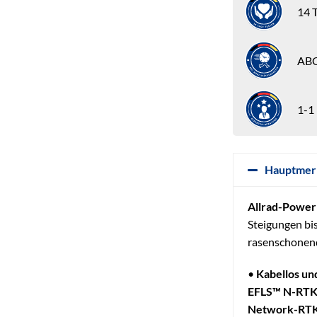
14 T
ABC
1-1
Hauptmer
Allrad-Powe
Steigungen bi
rasenschonen
•
Kabellos un
EFLS™ N-RT
Network-RTK,