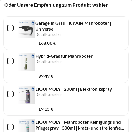
Oder Unsere Empfehlung zum Produkt wählen
Garage in Grau | für Alle Mähroboter |
Universell
Details ansehen
168,06
€
Hybrid-Gras für Mähroboter
Details ansehen
39,49
€
LIQUI MOLY | 200ml | Elek­tronik­spray
Details ansehen
19,15
€
LIQUI MOLY | Mähro­boter Reini­gungs und
Pfle­ge­spray | 300ml | kratz- und streifenfreie