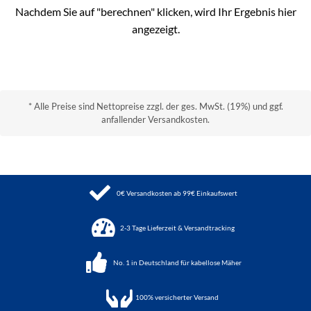
Nachdem Sie auf "berechnen" klicken, wird Ihr Ergebnis hier
angezeigt.
* Alle Preise sind Nettopreise zzgl. der ges. MwSt. (19%) und ggf.
anfallender Versandkosten.
0€ Versandkosten ab 99€ Einkaufswert
2-3 Tage Lieferzeit & Versandtracking
No. 1 in Deutschland für kabellose Mäher
100%
versicherter Versand