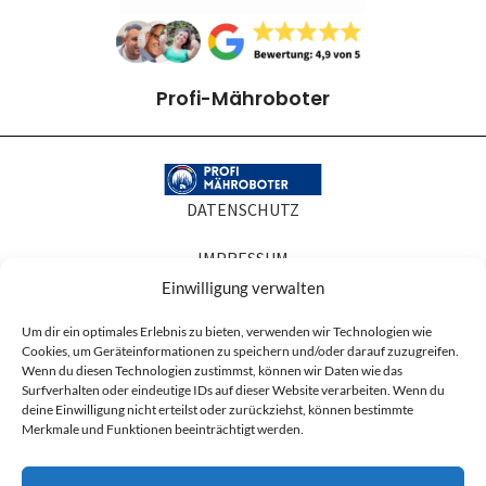
Profi-Mähroboter
DATENSCHUTZ
IMPRESSUM
Einwilligung verwalten
COOKIE-RICHTLINIEN
Um dir ein optimales Erlebnis zu bieten, verwenden wir Technologien wie
Cookies, um Geräteinformationen zu speichern und/oder darauf zuzugreifen.
AGB
Wenn du diesen Technologien zustimmst, können wir Daten wie das
Surfverhalten oder eindeutige IDs auf dieser Website verarbeiten. Wenn du
Produktabbildungen dienen der Illustration. Sie können Zubehör oder
deine Einwilligung nicht erteilst oder zurückziehst, können bestimmte
Ausstattung zeigen, die nicht zum Lieferumfang gehören, und in Details vom
Merkmale und Funktionen beeinträchtigt werden.
gelieferten Artikel abweichen. Maßgeblich für den Lieferumfang ist die
Artikelbeschreibung.