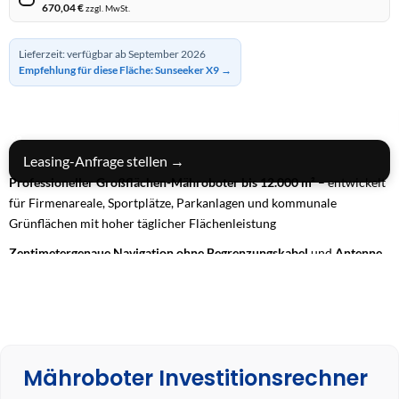
670,04
€
zzgl. MwSt.
Lieferzeit: verfügbar ab September 2026
Empfehlung für diese Fläche: Sunseeker X9 →
IN DEN WARENKORB
Leasing-Anfrage stellen →
Professioneller Großflächen-Mähroboter bis 12.000 m²
– entwickelt
für Firmenareale, Sportplätze, Parkanlagen und kommunale
Grünflächen mit hoher täglicher Flächenleistung
Zentimetergenaue Navigation ohne Begrenzungskabel
und
Antenne
dank
EFLS™ N-RTK, VSLAM und 360° VisionFence™
– präzise,
systematisch und vollständig, selbst auf komplexen Arealen
Extrem leistungsstarker Allradantrieb (AWD) mit bis zu 84 %
Steigfähigkeit
– maximale Traktion und stabile Fahrweise auf
Steigungen, unebenem oder nassem Untergrund
Mähroboter Investitionsrechner
24/7-Dauerbetrieb mit 4G-Konnektivität, App-Steuerung und IP66-