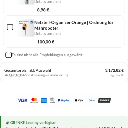
Reinigung
Details ansehen
8,98
€
Netzteil-Organizer Orange | Ordnung für
Mähroboter
Details ansehen
100,00
€
Es sind nicht alle Empfehlungen ausgewählt
Gesamtpreis inkl. Auswahl
3.172,82 €
ab
149,10 €
/Monat
Leasing & Finanzierung
zzgl. MwSt.
🌿 GRENKE Leasing verfügbar