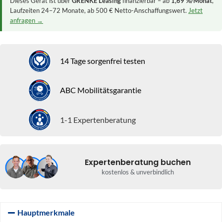
Dieses Gerät ist über
GRENKE Leasing
finanzierbar – ab
1,69 %/Monat
,
Laufzeiten 24–72 Monate, ab 500 € Netto-Anschaffungswert.
Jetzt
anfragen →
14 Tage sorgenfrei testen
ABC Mobilitätsgarantie
1-1 Expertenberatung
Expertenberatung buchen
kostenlos & unverbindlich
Hauptmerkmale