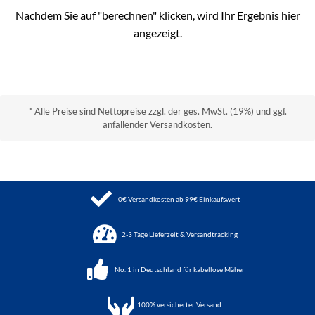
Nachdem Sie auf "berechnen" klicken, wird Ihr Ergebnis hier
angezeigt.
* Alle Preise sind Nettopreise zzgl. der ges. MwSt. (19%) und ggf.
anfallender Versandkosten.
0€ Versandkosten ab 99€ Einkaufswert
2-3 Tage Lieferzeit & Versandtracking
No. 1 in Deutschland für kabellose Mäher
100%
versicherter Versand