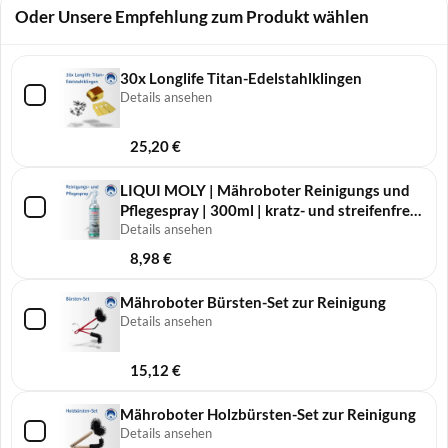
Oder Unsere Empfehlung zum Produkt wählen
30x Longlife Titan-Edelstahlklingen
Details ansehen
25,20
€
LIQUI MOLY | Mähro­boter Reini­gungs und
Pfle­ge­spray | 300ml | kratz- und streifenfreie
Reinigung
Details ansehen
8,98
€
Mähroboter Bürsten-Set zur Reinigung
Details ansehen
15,12
€
Mähroboter Holzbürsten-Set zur Reinigung
Details ansehen