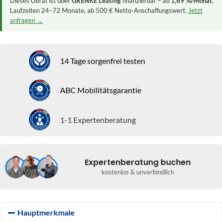
Dieses Gerät ist über
GRENKE Leasing
finanzierbar – ab
1,69 %/Monat
,
Laufzeiten 24–72 Monate, ab 500 € Netto-Anschaffungswert.
Jetzt
anfragen →
14 Tage sorgenfrei testen
ABC Mobilitätsgarantie
1-1 Expertenberatung
Expertenberatung buchen
kostenlos & unverbindlich
Hauptmerkmale