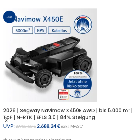
-8%
2026 | Segway Navimow X450E AWD | bis 5.000 m² |
ToF | N-RTK | EFLS 3.0 | 84% Steigung
UVP:
2.688,24
€
2.915,13
€
exkl. MwSt.*
ab
77,69 €
/Monat
Leasing & Finanzierung