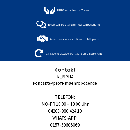
100%
versicherter Versand
Experten Beratung mit Gartenbegehung
Reperaturservice im Garantiefall gratis
14 Tage Rückgaberecht auf deine Bestellung
Kontakt
E_MAIL:
kontakt@profi-maehroboter.de
TELEFON:
MO-FR 10:00 – 13:00 Uhr
04263-980 424 10
WHATS-APP:
0157-50605069