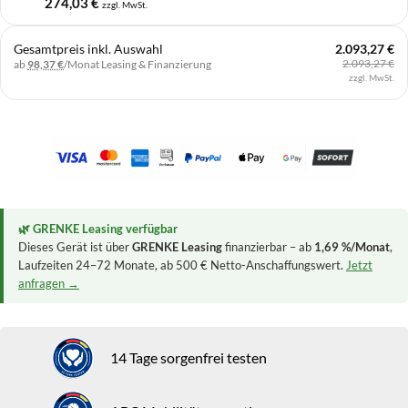
274,03
€
zzgl. MwSt.
Gesamtpreis inkl. Auswahl
2.093,27 €
2.093,27 €
ab
98,37 €
/Monat
Leasing & Finanzierung
zzgl. MwSt.
🌿 GRENKE Leasing verfügbar
Dieses Gerät ist über
GRENKE Leasing
finanzierbar – ab
1,69 %/Monat
,
Laufzeiten 24–72 Monate, ab 500 € Netto-Anschaffungswert.
Jetzt
anfragen →
14 Tage sorgenfrei testen