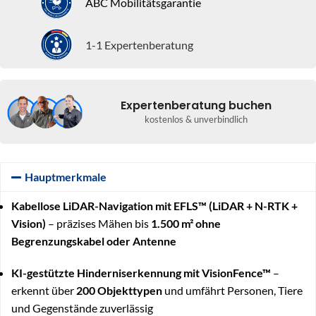
ABC Mobilitätsgarantie
1-1 Expertenberatung
Expertenberatung buchen
kostenlos & unverbindlich
Hauptmerkmale
Kabellose LiDAR-Navigation mit EFLS™ (LiDAR + N-RTK +
Vision)
– präzises Mähen bis
1.500 m²
ohne
Begrenzungskabel oder Antenne
KI-gestützte Hinderniserkennung mit VisionFence™
–
erkennt über
200 Objekttypen
und umfährt Personen, Tiere
und Gegenstände zuverlässig