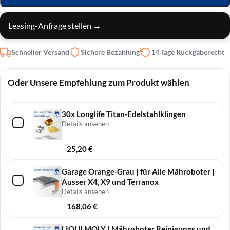
Leasing-Anfrage stellen →
Schneller Versand
Sichere Bezahlung
14 Tage Rückgaberecht
Oder Unsere Empfehlung zum Produkt wählen
30x Longlife Titan-Edelstahlklingen
Details ansehen
25,20
€
Garage Orange-Grau | für Alle Mähroboter |
Ausser X4, X9 und Terranox
Details ansehen
168,06
€
LIQUI MOLY | Mähro­boter Reini­gungs und