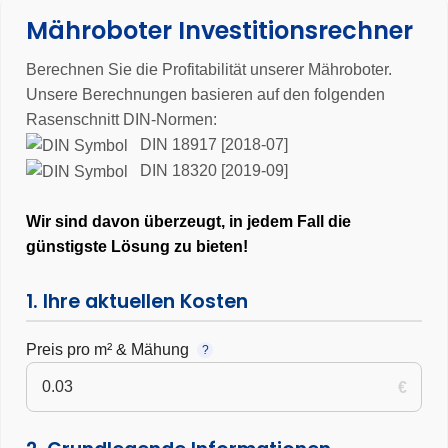
•
Für Flächen bis 5.000 m²
– 43 cm Schnittbreite, 15,0 Ah Akku und
Mähroboter Investitionsrechner
über 120 Mähzonen für große, komplexe Grundstücke
•
3 Jahre Garantie
Berechnen Sie die Profitabilität unserer Mähroboter.
Unsere Berechnungen basieren auf den folgenden
Rasenschnitt DIN-Normen:
DIN 18917 [2018-07]
DIN 18320 [2019-09]
Wir sind davon überzeugt, in jedem Fall die
günstigste Lösung zu bieten!
1. Ihre aktuellen Kosten
Preis pro m² & Mähung
?
€