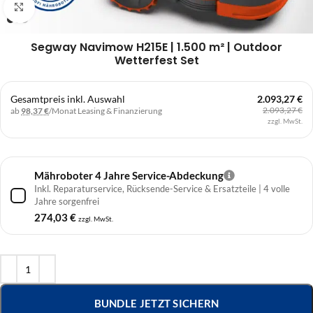
Klick zum Vergrößern
Segway Navimow H215E | 1.500 m² | Outdoor
Wetterfest Set
Gesamtpreis inkl. Auswahl
2.093,27 €
2.093,27 €
ab
98,37 €
/Monat
Leasing & Finanzierung
zzgl. MwSt.
Mähroboter 4 Jahre Service-Abdeckung
Inkl. Reparaturservice, Rücksende-Service & Ersatzteile | 4 volle
Jahre sorgenfrei
274,03
€
zzgl. MwSt.
BUNDLE JETZT SICHERN