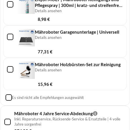
Pfle­ge­spray | 300ml | kratz- und streifenfreie
Reinigung
Details ansehen
8,98
€
Mähroboter Garagenunterlage | Universell
Details ansehen
77,31
€
Mähroboter Holzbürsten-Set zur Reinigung
Details ansehen
15,96
€
Es sind nicht alle Empfehlungen ausgewählt
Mähroboter 4 Jahre Service-Abdeckung
Inkl. Reparaturservice, Rücksende-Service & Ersatzteile | 4 volle
Jahre sorgenfrei