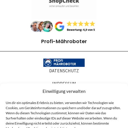
Profi-Mähroboter
DATENSCHUTZ
IMPRESSUM
Einwilligung verwalten
COOKIE-RICHTLINIEN
Um dir ein optimales Erlebnis zu bieten, verwenden wir Technologien wie
Cookies, um Geräteinformationen zu speichern und/oder darauf zuzugreifen.
AGB
Wenn du diesen Technologien zustimmst, können wir Daten wie das
Surfverhalten oder eindeutige IDs auf dieser Website verarbeiten. Wenn du
Produktabbildungen dienen der Illustration. Sie können Zubehör oder
deine Einwilligung nicht erteilst oder zurückziehst, können bestimmte
Ausstattung zeigen, die nicht zum Lieferumfang gehören, und in Details vom