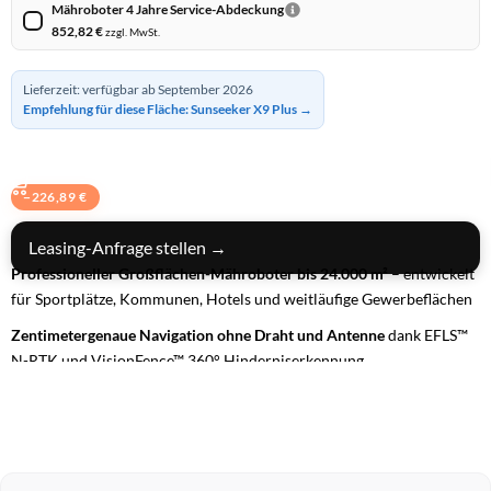
Mähroboter 4 Jahre Service-Abdeckung
852,82
€
zzgl. MwSt.
Lieferzeit: verfügbar ab September 2026
Empfehlung für diese Fläche: Sunseeker X9 Plus →
BUNDLE IN DEN WARENKORB
−
226,89
€
Leasing-Anfrage stellen →
Professioneller Großflächen-Mähroboter bis 24.000 m²
– entwickelt
für Sportplätze, Kommunen, Hotels und weitläufige Gewerbeflächen
Zentimetergenaue Navigation ohne Draht und Antenne
dank EFLS™
N-RTK und VisionFence™ 360° Hinderniserkennung
Allradantrieb (AWD) mit bis zu 84 % Steigfähigkeit
– maximale
Traktion auf anspruchsvollem Gelände
24/7-Dauerbetrieb mit Flottenmanagement & 4G-Konnektivität
–
vollautomatische, effiziente Rasenpflege für professionelle