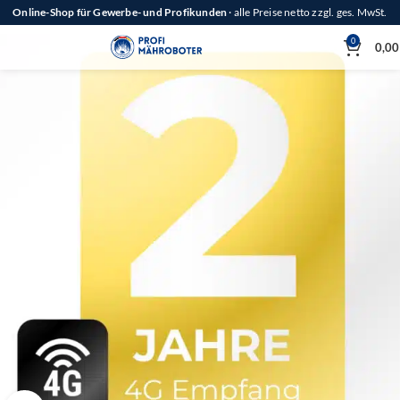
Online-Shop für Gewerbe- und Profikunden
· alle Preise netto zzgl. ges. MwSt.
0
0,0