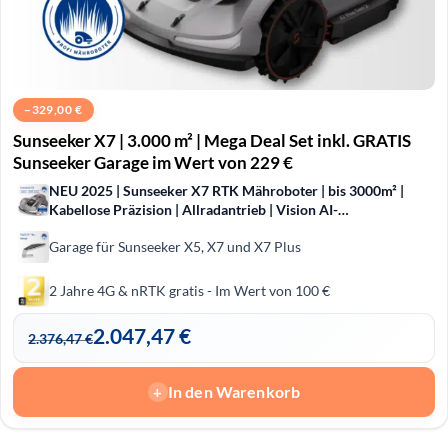
−
329,00
€
Sunseeker X7 | 3.000 m² | Mega Deal Set inkl. GRATIS
Sunseeker Garage im Wert von 229 €
NEU 2025 | Sunseeker X7 RTK Mähroboter | bis 3000m² |
Kabellose Präzision | Allradantrieb | Vision AI-
Hinderniserkennung
Garage für Sunseeker X5, X7 und X7 Plus
2 Jahre 4G & nRTK gratis - Im Wert von 100 €
2.047,47
€
2.376,47
€
In den Warenkorb
+