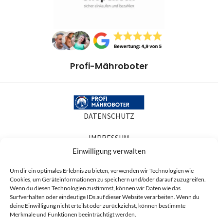
Profi-Mähroboter
DATENSCHUTZ
IMPRESSUM
Einwilligung verwalten
COOKIE-RICHTLINIEN
Um dir ein optimales Erlebnis zu bieten, verwenden wir Technologien wie
Cookies, um Geräteinformationen zu speichern und/oder darauf zuzugreifen.
AGB
Wenn du diesen Technologien zustimmst, können wir Daten wie das
Surfverhalten oder eindeutige IDs auf dieser Website verarbeiten. Wenn du
Produktabbildungen dienen der Illustration. Sie können Zubehör oder
deine Einwilligung nicht erteilst oder zurückziehst, können bestimmte
Ausstattung zeigen, die nicht zum Lieferumfang gehören, und in Details vom
Merkmale und Funktionen beeinträchtigt werden.