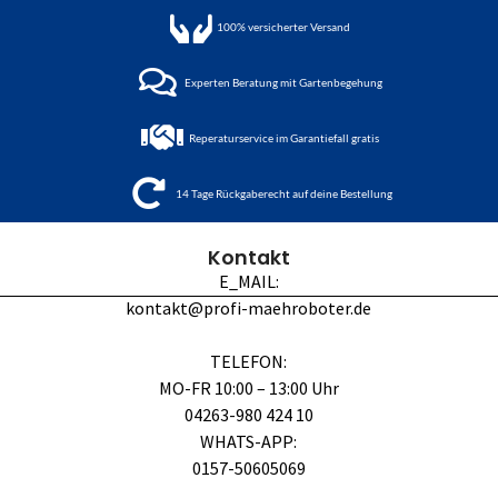
100%
versicherter Versand
Experten Beratung mit Gartenbegehung
Reperaturservice im Garantiefall gratis
14 Tage Rückgaberecht auf deine Bestellung
Kontakt
E_MAIL:
kontakt@profi-maehroboter.de
TELEFON:
MO-FR 10:00 – 13:00 Uhr
04263-980 424 10
WHATS-APP:
0157-50605069