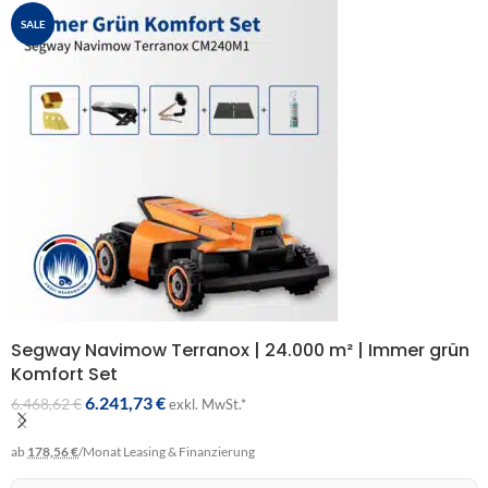
SALE
Segway Navimow Terranox | 24.000 m² | Immer grün
Komfort Set
6.241,73
€
6.468,62
€
exkl. MwSt.*
ab
178,56 €
/Monat
Leasing & Finanzierung