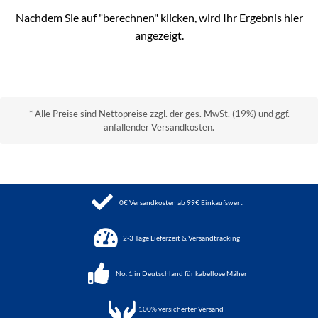
Nachdem Sie auf "berechnen" klicken, wird Ihr Ergebnis hier
angezeigt.
* Alle Preise sind Nettopreise zzgl. der ges. MwSt. (19%) und ggf.
anfallender Versandkosten.
0€ Versandkosten ab 99€ Einkaufswert
2-3 Tage Lieferzeit & Versandtracking
No. 1 in Deutschland für kabellose Mäher
100%
versicherter Versand