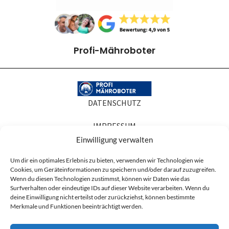
Profi-Mähroboter
DATENSCHUTZ
IMPRESSUM
Einwilligung verwalten
COOKIE-RICHTLINIEN
Um dir ein optimales Erlebnis zu bieten, verwenden wir Technologien wie
Cookies, um Geräteinformationen zu speichern und/oder darauf zuzugreifen.
AGB
Wenn du diesen Technologien zustimmst, können wir Daten wie das
Surfverhalten oder eindeutige IDs auf dieser Website verarbeiten. Wenn du
Produktabbildungen dienen der Illustration. Sie können Zubehör oder
deine Einwilligung nicht erteilst oder zurückziehst, können bestimmte
Ausstattung zeigen, die nicht zum Lieferumfang gehören, und in Details vom
Merkmale und Funktionen beeinträchtigt werden.
gelieferten Artikel abweichen. Maßgeblich für den Lieferumfang ist die
Artikelbeschreibung.