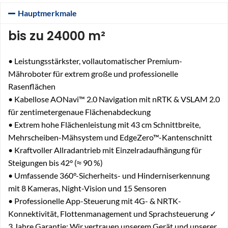
Hauptmerkmale
bis zu 24000 m²
• Leistungsstärkster, vollautomatischer Premium-
Mähroboter für extrem große und professionelle
Rasenflächen
• Kabellose AONavi™ 2.0 Navigation mit nRTK & VSLAM 2.0
für zentimetergenaue Flächenabdeckung
• Extrem hohe Flächenleistung mit 43 cm Schnittbreite,
Mehrscheiben-Mähsystem und EdgeZero™-Kantenschnitt
• Kraftvoller Allradantrieb mit Einzelradaufhängung für
Steigungen bis 42° (≈ 90 %)
• Umfassende 360°-Sicherheits- und Hinderniserkennung
mit 8 Kameras, Night-Vision und 15 Sensoren
• Professionelle App-Steuerung mit 4G- & NRTK-
Konnektivität, Flottenmanagement und Sprachsteuerung ✓
3 Jahre Garantie: Wir vertrauen unserem Gerät und unserer