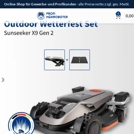
Online-Shop für Gewerbe- und Profikunden
· alle Preise netto zzgl. ges. MwSt.
0
0,0