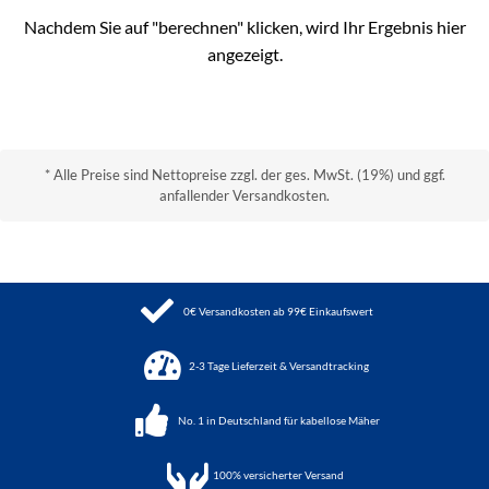
Nachdem Sie auf "berechnen" klicken, wird Ihr Ergebnis hier
angezeigt.
* Alle Preise sind Nettopreise zzgl. der ges. MwSt. (19%) und ggf.
anfallender Versandkosten.
0€ Versandkosten ab 99€ Einkaufswert
2-3 Tage Lieferzeit & Versandtracking
No. 1 in Deutschland für kabellose Mäher
100%
versicherter Versand