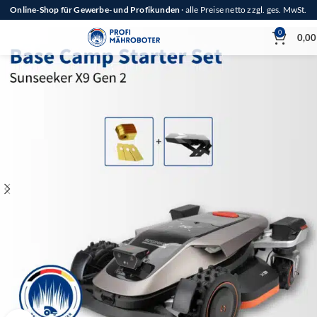
Online-Shop für Gewerbe- und Profikunden
· alle Preise netto zzgl. ges. MwSt.
0
0,0