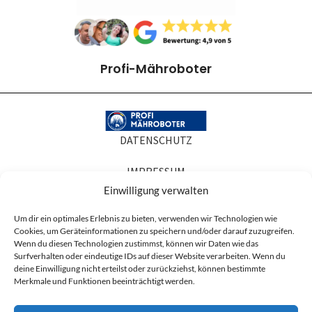
Profi-Mähroboter
DATENSCHUTZ
IMPRESSUM
Einwilligung verwalten
COOKIE-RICHTLINIEN
Um dir ein optimales Erlebnis zu bieten, verwenden wir Technologien wie
Cookies, um Geräteinformationen zu speichern und/oder darauf zuzugreifen.
AGB
Wenn du diesen Technologien zustimmst, können wir Daten wie das
Surfverhalten oder eindeutige IDs auf dieser Website verarbeiten. Wenn du
Produktabbildungen dienen der Illustration. Sie können Zubehör oder
deine Einwilligung nicht erteilst oder zurückziehst, können bestimmte
Ausstattung zeigen, die nicht zum Lieferumfang gehören, und in Details vom
Merkmale und Funktionen beeinträchtigt werden.
gelieferten Artikel abweichen. Maßgeblich für den Lieferumfang ist die
Artikelbeschreibung.