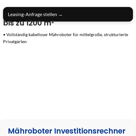
Leasing-Anfrage stellen →
bis zu 1200 m²
• Vollständig kabelloser Mähroboter für mittelgroße, strukturierte
Privatgärten
• Präzise LiDAR-SLAM-Navigation mit KI-gestützter
Objekterkennung in Echtzeit
• Zuverlässige Hinderniserkennung für sichere, unterbrechungsfreie
Rasenpflege
• Kompakte Bauweise mit 20 cm Schnittbreite für schmale Passagen
und verwinkelte Bereiche
• Leiser Betrieb mit nur 60 dB(A) für flexible Mähzeiten in
Wohngebieten
• Komfortable App-Steuerung mit integrierter 4G-Konnektivität und
Fernzugriff ✓ 3 Jahre Garantie: Wir vertrauen unserem Gerät und
unserer Qualität
Mähroboter Investitionsrechner