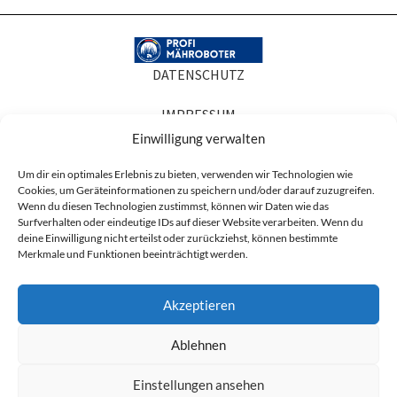
DATENSCHUTZ
IMPRESSUM
Einwilligung verwalten
COOKIE-RICHTLINIEN
Um dir ein optimales Erlebnis zu bieten, verwenden wir Technologien wie
Cookies, um Geräteinformationen zu speichern und/oder darauf zuzugreifen.
AGB
Wenn du diesen Technologien zustimmst, können wir Daten wie das
Surfverhalten oder eindeutige IDs auf dieser Website verarbeiten. Wenn du
Produktabbildungen dienen der Illustration. Sie können Zubehör oder
deine Einwilligung nicht erteilst oder zurückziehst, können bestimmte
Ausstattung zeigen, die nicht zum Lieferumfang gehören, und in Details vom
Merkmale und Funktionen beeinträchtigt werden.
gelieferten Artikel abweichen. Maßgeblich für den Lieferumfang ist die
Artikelbeschreibung.
Akzeptieren
* Alle Preise sind Nettopreise zzgl. der ges. MwSt. (19%) und ggf. anfallender
Versandkosten.
Ablehnen
Einstellungen ansehen
BUNDLE