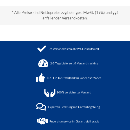
* Alle Preise sind Nettopreise zzgl. der ges. MwSt. (19%) und ggf.
anfallender Versandkosten.
0€ Versandkosten ab 99€ Einkaufswert
2-3 Tage Lieferzeit & Versandtracking
No. 1 in Deutschland für kabellose Mäher
100%
versicherter Versand
Experten Beratung mit Gartenbegehung
Reperaturservice im Garantiefall gratis