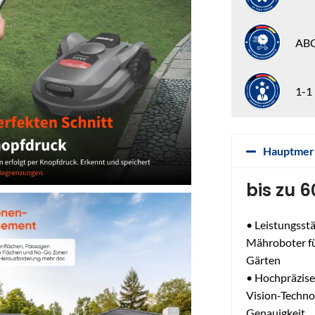
ABC
1-1
Hauptmer
bis zu 
• Leistungsstä
Mähroboter fü
Gärten
• Hochpräzise
Vision-Techno
Genauigkeit