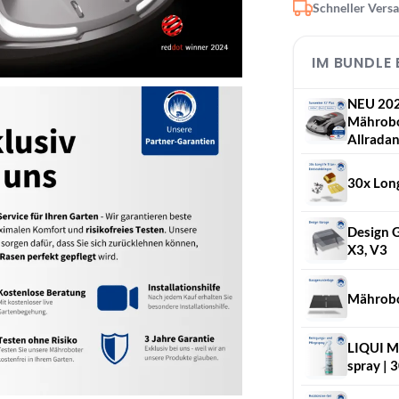
Schneller Vers
IM BUNDLE
NEU 202
Mährobot
Allradan
30x Long
Design G
X3, V3
Mährobo
LIQUI MO
spray | 