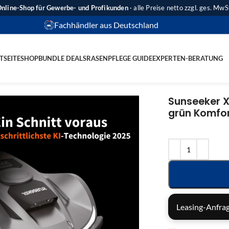
nline-Shop für Gewerbe- und Profikunden
· alle Preise netto zzgl. ges. MwS
Fachhändler aus Deutschland
TSEITE
SHOP
BUNDLE DEALS
RASENPFLEGE GUIDE
EXPERTEN-BERATUNG
Sunseeker X
grün Komfor
Leasing-Anfrag