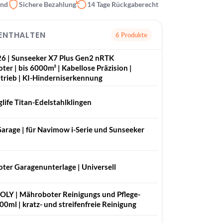
and
Sichere Bezahlung
14 Tage Rückgaberecht
 ENTHALTEN
6 Produkte
6 | Sunseeker X7 Plus Gen2 nRTK
er | bis 6000m² | Kabellose Präzision |
trieb | KI-Hinderniserkennung
life Titan-Edelstahlklingen
arage | für Navimow i-Serie und Sunseeker
ter Garagenunterlage | Universell
LY | Mähro­boter Reini­gungs und Pfle­ge­
300ml | kratz- und streifenfreie Reinigung