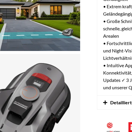
• Extrem kraft
Geländegängig
• Große Schni
schnelle, glei
Arealen
• Fortschrittl
und Night-Visi
Lichtverhältn
• Intuitive Ap
Konnektivität
Updates ✓ 3 J
und unserer Q
Detaillier