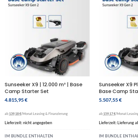
Sunseeker X9 | 12.000 m² | Base
Sunseeker X9 Pl
Camp Starter Set
Base Camp Star
4.815,95
€
5.507,55
€
ab
139,18 €
/Monat
Leasing & Finanzierung
ab
159,17 €
/Monat
Leasin
Lieferzeit: nicht angegeben
Lieferzeit: Lieferung 
IM BUNDLE ENTHALTEN
IM BUNDLE ENTHA