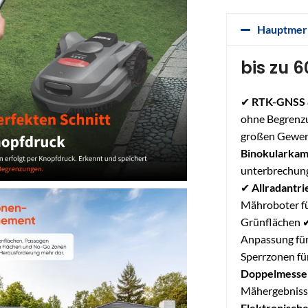
Hauptmer
bis zu 
✔
RTK-GNSS
ohne Begrenzu
großen Gewer
Binokularka
unterbrechun
✔
Allradantri
Mähroboter fü
Grünflächen
Anpassung für
Sperrzonen fü
Doppelmesse
Mähergebnisse
Elektronisch