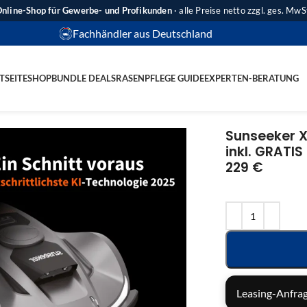
nline-Shop für Gewerbe- und Profikunden
· alle Preise netto zzgl. ges. MwS
Fachhändler aus Deutschland
TSEITE
SHOP
BUNDLE DEALS
RASENPFLEGE GUIDE
EXPERTEN-BERATUNG
Sunseeker X7
inkl. GRATI
229 €
Leasing-Anfrag