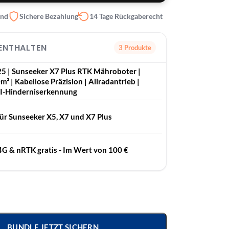
and
Sichere Bezahlung
14 Tage Rückgaberecht
 ENTHALTEN
3 Produkte
5 | Sunseeker X7 Plus RTK Mähroboter |
m² | Kabellose Präzision | Allradantrieb |
AI-Hinderniserkennung
ür Sunseeker X5, X7 und X7 Plus
4G & nRTK gratis - Im Wert von 100 €
BUNDLE JETZT SICHERN