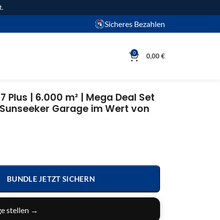
t.
Sicheres Bezahlen
0
0,00
€
 Plus | 6.000 m² | Mega Deal Set
S Sunseeker Garage im Wert von
BUNDLE JETZT SICHERN
e stellen →