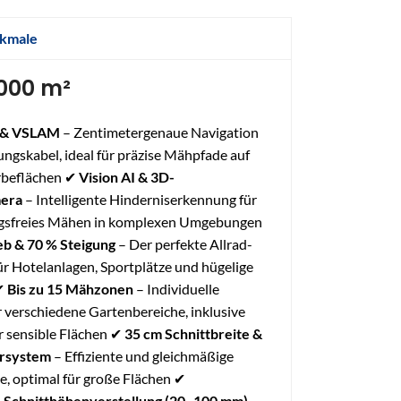
kmale
6000 m²
 & VSLAM
– Zentimetergenaue Navigation
ngskabel, ideal für präzise Mähpfade auf
beflächen ✔
Vision AI & 3D-
mera
– Intelligente Hinderniserkennung für
gsfreies Mähen in komplexen Umgebungen
eb & 70 % Steigung
– Der perfekte Allrad-
r Hotelanlagen, Sportplätze und hügelige
 ✔
Bis zu 15 Mähzonen
– Individuelle
 verschiedene Gartenbereiche, inklusive
r sensible Flächen ✔
35 cm Schnittbreite &
rsystem
– Effiziente und gleichmäßige
, optimal für große Flächen ✔
e Schnitthöhenverstellung (20–100 mm)
–