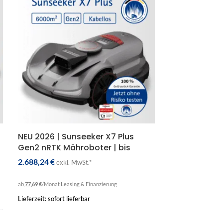
NEU 2026 | Sunseeker X7 Plus
Gen2 nRTK Mähroboter | bis
6000m² | Kabellose Präzision |
2.688,24
€
exkl. MwSt.*
Allradantrieb | KI-
Hinderniserkennung
ab
77,69 €
/Monat
Leasing & Finanzierung
Lieferzeit: sofort lieferbar
IN DEN WARENKORB