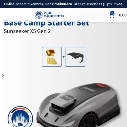
Online-Shop für Gewerbe- und Profikunden
· alle Preise netto zzgl. ges. MwSt.
0
0,0