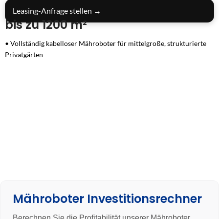
Leasing-Anfrage stellen →
bis zu 1200 m²
• Vollständig kabelloser Mähroboter für mittelgroße, strukturierte
Privatgärten
• Präzise LiDAR-SLAM-Navigation mit KI-gestützter
Objekterkennung in Echtzeit
• Zuverlässige Hinderniserkennung für sichere, unterbrechungsfreie
Rasenpflege
• Kompakte Bauweise mit 20 cm Schnittbreite für schmale Passagen
und verwinkelte Bereiche
• Leiser Betrieb mit nur 60 dB(A) für flexible Mähzeiten in
Wohngebieten
• Komfortable App-Steuerung mit integrierter 4G-Konnektivität und
Fernzugriff ✓ 3 Jahre Garantie: Wir vertrauen unserem Gerät und
unserer Qualität
Mähroboter Investitionsrechner
Berechnen Sie die Profitabilität unserer Mähroboter.