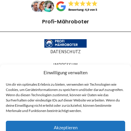
Profi-Mähroboter
DATENSCHUTZ
IMPRESSUM
Einwilligung verwalten
COOKIE-RICHTLINIEN
Um dir ein optimales Erlebnis zu bieten, verwenden wir Technologien wie
Cookies, um Geräteinformationen zu speichern und/oder darauf zuzugreifen.
AGB
Wenn du diesen Technologien zustimmst, können wir Daten wie das
Surfverhalten oder eindeutige IDs auf dieser Website verarbeiten. Wenn du
Produktabbildungen dienen der Illustration. Sie können Zubehör oder
deine Einwilligung nicht erteilst oder zurückziehst, können bestimmte
Ausstattung zeigen, die nicht zum Lieferumfang gehören, und in Details vom
Merkmale und Funktionen beeinträchtigt werden.
gelieferten Artikel abweichen. Maßgeblich für den Lieferumfang ist die
Artikelbeschreibung.
Akzeptieren