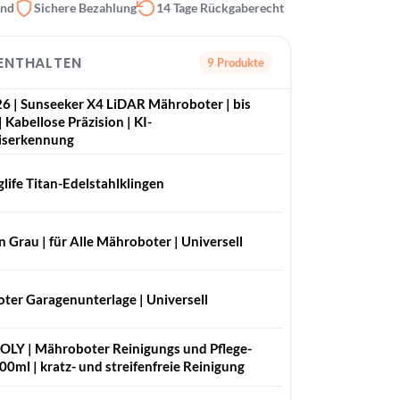
and
Sichere Bezahlung
14 Tage Rückgaberecht
 ENTHALTEN
9 Produkte
6 | Sunseeker X4 LiDAR Mähroboter | bis
 Kabellose Präzision | KI-
iserkennung
life Titan-Edelstahlklingen
n Grau | für Alle Mähroboter | Universell
ter Garagenunterlage | Universell
LY | Mähro­boter Reini­gungs und Pfle­ge­
300ml | kratz- und streifenfreie Reinigung