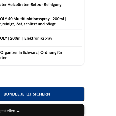
ter Holzbürsten-Set zur Reinigung
OLY 40 Multifunktionsspray | 200ml |
 reinigt, löst, schützt und pflegt
LY | 200ml | Elek­tronik­spray
-Organizer in Schwarz | Ordnung für
oter
BUNDLE JETZT SICHERN
e stellen →