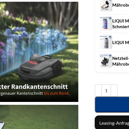
Mährobo
LIQUI M
Schmiert,
LIQUI MO
Netzteil
Mährob
Leasing-Anfrag