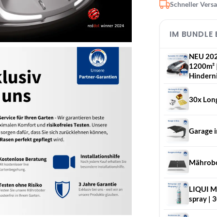
Schneller Vers
IM BUNDLE
NEU 202
1200m² |
Hindern
30x Long
Garage i
Mährobo
LIQUI MO
spray | 