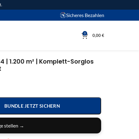
t.
Sicheres Bezahlen
0
0,00
€
4 | 1.200 m² | Komplett-Sorglos
t
BUNDLE JETZT SICHERN
e stellen →