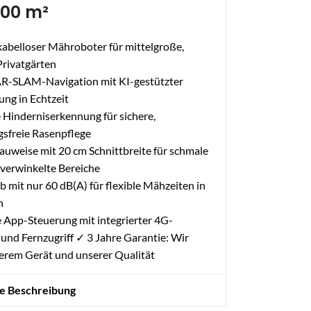
200 m²
kabelloser Mähroboter für mittelgroße,
Privatgärten
AR-SLAM-Navigation mit KI-gestützter
ng in Echtzeit
e Hinderniserkennung für sichere,
sfreie Rasenpflege
uweise mit 20 cm Schnittbreite für schmale
verwinkelte Bereiche
eb mit nur 60 dB(A) für flexible Mähzeiten in
n
 App-Steuerung mit integrierter 4G-
und Fernzugriff ✓ 3 Jahre Garantie: Wir
erem Gerät und unserer Qualität
te Beschreibung