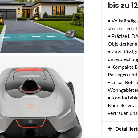
bis zu 1
• Vollständig 
strukturierte 
• Präzise LiD
Objekterkennu
• Zuverlässig
unterbrechung
• Kompakte Ba
Passagen und 
• Leiser Betri
Wohngebiete
• Komfortable
Konnektivität 
vertrauen uns
Detaillier