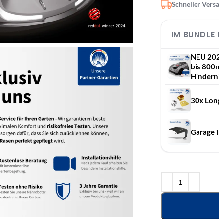
Schneller Vers
IM BUNDLE
NEU 202
bis 800m
Hindern
30x Long
Garage i