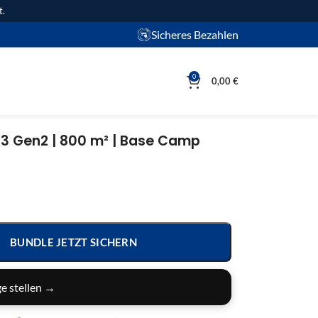
t.
Sicheres Bezahlen
0
0,00
€
3 Gen2 | 800 m² | Base Camp
BUNDLE JETZT SICHERN
e stellen →