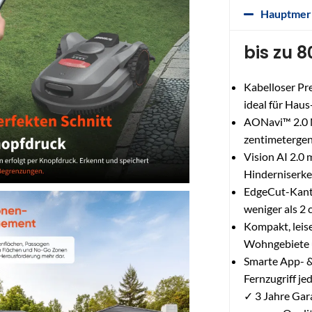
Hauptmer
bis zu 
Kabelloser Pr
ideal für Hau
AONavi™ 2.0 
zentimeterge
Vision AI 2.0 
Hinderniserke
EdgeCut-Kant
weniger als 2
Kompakt, leise
Wohngebiete 
Smarte App- &
Fernzugriff je
✓ 3 Jahre Gar