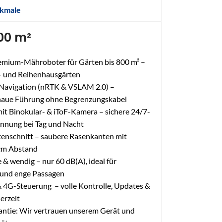
kmale
800 m²
emium-Mähroboter für Gärten bis 800 m² –
s- und Reihenhausgärten
Navigation (nRTK & VSLAM 2.0) –
naue Führung ohne Begrenzungskabel
mit Binokular- & iToF-Kamera – sichere 24/7-
nnung bei Tag und Nacht
enschnitt – saubere Rasenkanten mit
 cm Abstand
 & wendig – nur 60 dB(A), ideal für
und enge Passagen
 4G-Steuerung – volle Kontrolle, Updates &
derzeit
antie: Wir vertrauen unserem Gerät und