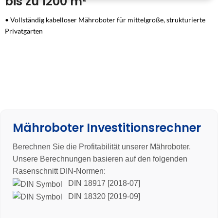
bis zu 1200 m²
• Vollständig kabelloser Mähroboter für mittelgroße, strukturierte
Privatgärten
• Präzise LiDAR-SLAM-Navigation mit KI-gestützter
Objekterkennung in Echtzeit
• Zuverlässige Hinderniserkennung für sichere, unterbrechungsfreie
Rasenpflege
• Kompakte Bauweise mit 20 cm Schnittbreite für schmale Passagen
und verwinkelte Bereiche
• Leiser Betrieb mit nur 60 dB(A) für flexible Mähzeiten in
Wohngebieten
Mähroboter Investitionsrechner
• Komfortable App-Steuerung mit integrierter 4G-Konnektivität und
Fernzugriff ✓ 3 Jahre Garantie: Wir vertrauen unserem Gerät und
Berechnen Sie die Profitabilität unserer Mähroboter.
unserer Qualität
Unsere Berechnungen basieren auf den folgenden
Rasenschnitt DIN-Normen:
DIN 18917 [2018-07]
DIN 18320 [2019-09]