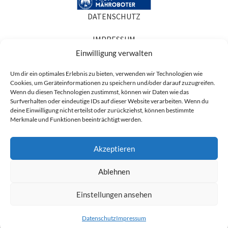
DATENSCHUTZ
IMPRESSUM
Einwilligung verwalten
COOKIE-RICHTLINIEN
Um dir ein optimales Erlebnis zu bieten, verwenden wir Technologien wie
Cookies, um Geräteinformationen zu speichern und/oder darauf zuzugreifen.
AGB
Wenn du diesen Technologien zustimmst, können wir Daten wie das
Surfverhalten oder eindeutige IDs auf dieser Website verarbeiten. Wenn du
Produktabbildungen dienen der Illustration. Sie können Zubehör oder
deine Einwilligung nicht erteilst oder zurückziehst, können bestimmte
Ausstattung zeigen, die nicht zum Lieferumfang gehören, und in Details vom
Merkmale und Funktionen beeinträchtigt werden.
gelieferten Artikel abweichen. Maßgeblich für den Lieferumfang ist die
Artikelbeschreibung.
Akzeptieren
* Alle Preise sind Nettopreise zzgl. der ges. MwSt. (19%) und ggf. anfallender
Versandkosten.
Ablehnen
Einstellungen ansehen
BUNDLE
Sunseeker X3 | 800 m² |
1.319,89
€
JETZT
Datenschutz
Impressum
Immer grün Komfort Set
tartseite
Shop
Beratung
SICHERN