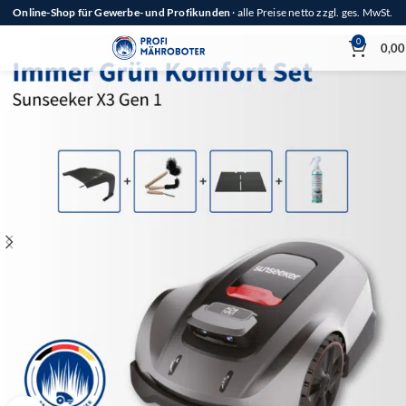
Online-Shop für Gewerbe- und Profikunden
· alle Preise netto zzgl. ges. MwSt.
0
0,0