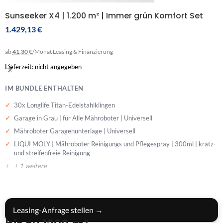
Sunseeker X4 | 1.200 m² | Immer grün Komfort Set
1.429,13
€
ab
41,30 €
/Monat
Leasing & Finanzierung
Lieferzeit: nicht angegeben
IM BUNDLE ENTHALTEN
30x Longlife Titan-Edelstahlklingen
Garage in Grau | für Alle Mähroboter | Universell
Mähroboter Garagenunterlage | Universell
LIQUI MOLY | Mähro­boter Reini­gungs und Pfle­ge­spray | 300ml | kratz-
und streifenfreie Reinigung
+ 1 weitere
BUNDLE IN DEN WARENKORB
Leasing-Anfrage stellen →