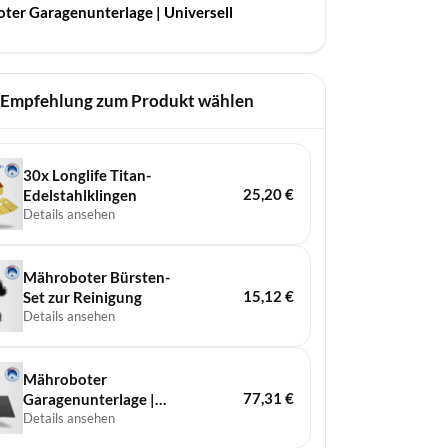
ter Garagenunterlage | Universell
 Empfehlung zum Produkt wählen
30x Longlife Titan-
25,20
€
Edelstahlklingen
Details ansehen
Mähroboter Bürsten-
15,12
€
Set zur Reinigung
Details ansehen
Mähroboter
77,31
€
Garagenunterlage |
Universell
Details ansehen