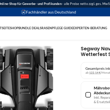
nline-Shop für Gewerbe- und Profikunden
· alle Preise netto zzgl. ges. MwS
Fachhändler aus Deutschland
TSEITE
SHOP
BUNDLE DEALS
RASENPFLEGE GUIDE
EXPERTEN-BERATUNG
Segway Navi
Wetterfest 
Gesamtpreis ink
ab
122,14 €
/Mona
Mährobote
Abdecku
Inkl. Repar
& Ersatzteil