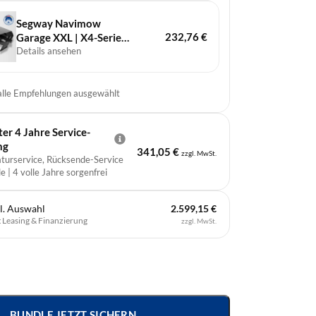
Segway Navimow
232,76
€
Garage XXL | X4-Serie
und Terranox
Details ansehen
 alle Empfehlungen ausgewählt
r 4 Jahre Service-
ng
341,05
€
zzgl. MwSt.
aturservice, Rücksende-Service
e | 4 volle Jahre sorgenfrei
l. Auswahl
2.599,15 €
t
Leasing & Finanzierung
zzgl. MwSt.
BUNDLE JETZT SICHERN