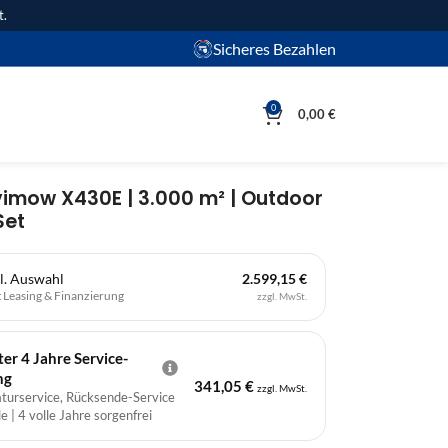
t.
Sicheres Bezahlen
0
0,00
€
mow X430E | 3.000 m² | Outdoor
Set
l. Auswahl
2.599,15 €
t
Leasing & Finanzierung
zzgl. MwSt.
r 4 Jahre Service-
ng
341,05
€
zzgl. MwSt.
aturservice, Rücksende-Service
e | 4 volle Jahre sorgenfrei