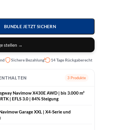
BUNDLE JETZT SICHERN
e stellen →
and
Sichere Bezahlung
14 Tage Rückgaberecht
 ENTHALTEN
3 Produkte
Segway Navimow X430E AWD | bis 3.000 m²
N-RTK | EFLS 3.0 | 84% Steigung
Navimow Garage XXL | X4-Serie und
x