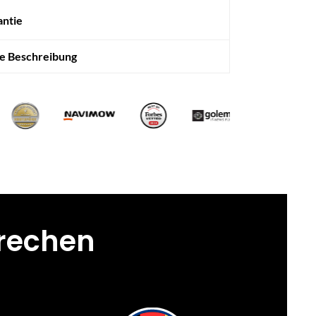
antie
te Beschreibung
prechen