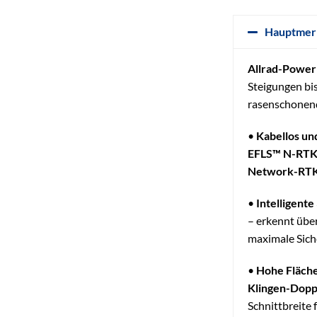
Hauptmer
Allrad-Powe
Steigungen bi
rasenschonen
•
Kabellos un
EFLS™ N-RT
Network-RTK,
•
Intelligent
– erkennt übe
maximale Sich
•
Hohe Fläche
Klingen-Dop
Schnittbreite 