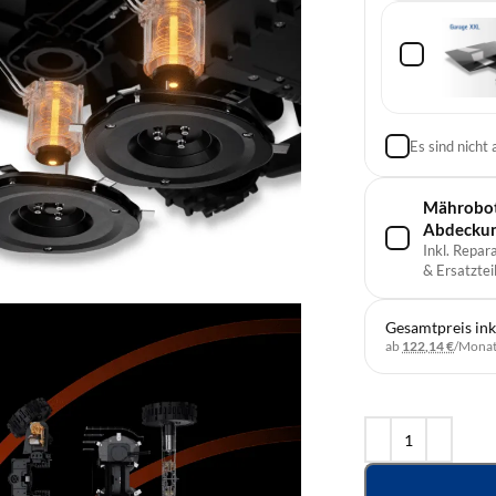
Es sind nicht
Mährobote
Abdecku
Inkl. Repar
& Ersatzteil
Gesamtpreis ink
ab
122,14 €
/Mona