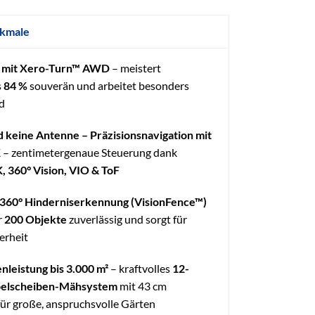
kmale
r mit Xero-Turn™ AWD
– meistert
s
84 %
souverän und arbeitet besonders
d
d keine Antenne – Präzisionsnavigation mit
K
– zentimetergenaue Steuerung dank
 360° Vision, VIO & ToF
e 360° Hinderniserkennung (VisionFence™)
r
200 Objekte
zuverlässig und sorgt für
erheit
nleistung bis 3.000 m²
– kraftvolles
12-
pelscheiben-Mähsystem
mit 43 cm
für große, anspruchsvolle Gärten