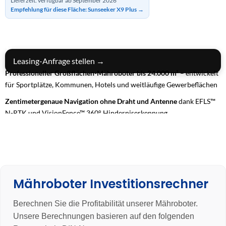
Lieferzeit: verfügbar ab September 2026
Empfehlung für diese Fläche: Sunseeker X9 Plus →
IN DEN WARENKORB
Leasing-Anfrage stellen →
Professioneller Großflächen-Mähroboter bis 24.000 m²
– entwickelt
für Sportplätze, Kommunen, Hotels und weitläufige Gewerbeflächen
Zentimetergenaue Navigation ohne Draht und Antenne
dank EFLS™
N-RTK und VisionFence™ 360° Hinderniserkennung
Allradantrieb (AWD) mit bis zu 84 % Steigfähigkeit
– maximale
Traktion auf anspruchsvollem Gelände
24/7-Dauerbetrieb mit Flottenmanagement & 4G-Konnektivität
–
vollautomatische, effiziente Rasenpflege für professionelle
Mähroboter Investitionsrechner
Anwendungen
3 Jahre Garantie
Berechnen Sie die Profitabilität unserer Mähroboter.
Unsere Berechnungen basieren auf den folgenden