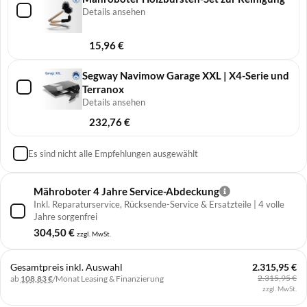
Details ansehen
15,96
€
Segway Navimow Garage XXL | X4-Serie und
Terranox
Details ansehen
232,76
€
Es sind nicht alle Empfehlungen ausgewählt
Mähroboter 4 Jahre Service-Abdeckung
Inkl. Reparaturservice, Rücksende-Service & Ersatzteile | 4 volle
Jahre sorgenfrei
304,50
€
zzgl. MwSt.
Gesamtpreis inkl. Auswahl
2.315,95 €
2.315,95 €
ab
108,83 €
/Monat
Leasing & Finanzierung
zzgl. MwSt.