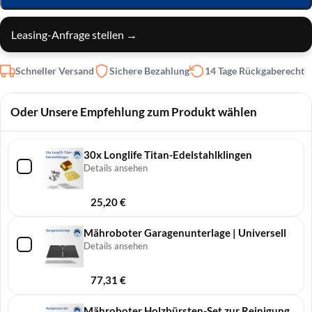
Leasing-Anfrage stellen →
Schneller Versand
Sichere Bezahlung
14 Tage Rückgaberecht
Oder Unsere Empfehlung zum Produkt wählen
30x Longlife Titan-Edelstahlklingen
Details ansehen
25,20
€
Mähroboter Garagenunterlage | Universell
Details ansehen
77,31
€
Mähroboter Holzbürsten-Set zur Reinigung