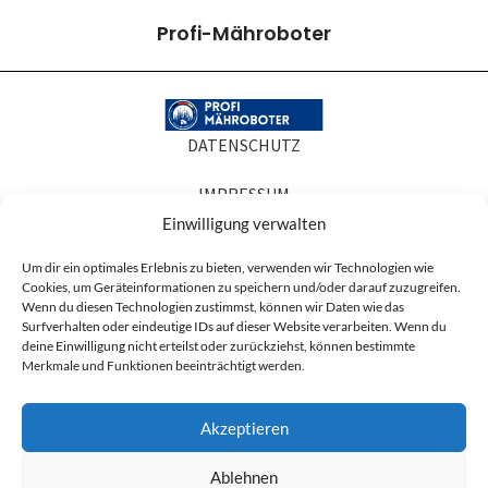
Profi-Mähroboter
DATENSCHUTZ
IMPRESSUM
Einwilligung verwalten
COOKIE-RICHTLINIEN
Um dir ein optimales Erlebnis zu bieten, verwenden wir Technologien wie
Cookies, um Geräteinformationen zu speichern und/oder darauf zuzugreifen.
AGB
Wenn du diesen Technologien zustimmst, können wir Daten wie das
Surfverhalten oder eindeutige IDs auf dieser Website verarbeiten. Wenn du
Produktabbildungen dienen der Illustration. Sie können Zubehör oder
deine Einwilligung nicht erteilst oder zurückziehst, können bestimmte
Ausstattung zeigen, die nicht zum Lieferumfang gehören, und in Details vom
Merkmale und Funktionen beeinträchtigt werden.
gelieferten Artikel abweichen. Maßgeblich für den Lieferumfang ist die
Artikelbeschreibung.
Akzeptieren
* Alle Preise sind Nettopreise zzgl. der ges. MwSt. (19%) und ggf. anfallender
Versandkosten.
Ablehnen