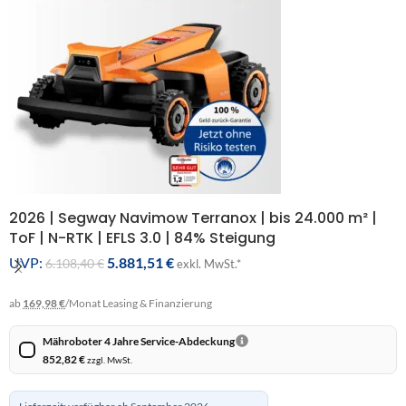
2026 | Segway Navimow Terranox | bis 24.000 m² |
ToF | N-RTK | EFLS 3.0 | 84% Steigung
UVP:
5.881,51
€
6.108,40
€
exkl. MwSt.*
ab
169,98 €
/Monat
Leasing & Finanzierung
Mähroboter 4 Jahre Service-Abdeckung
852,82
€
zzgl. MwSt.