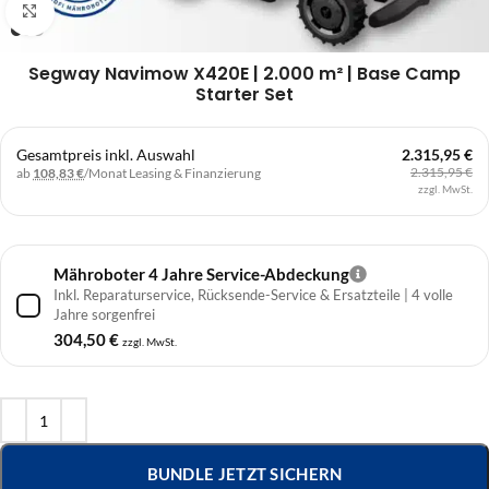
Klick zum Vergrößern
Segway Navimow X420E | 2.000 m² | Base Camp
Starter Set
Gesamtpreis inkl. Auswahl
2.315,95 €
2.315,95 €
ab
108,83 €
/Monat
Leasing & Finanzierung
zzgl. MwSt.
Mähroboter 4 Jahre Service-Abdeckung
Inkl. Reparaturservice, Rücksende-Service & Ersatzteile | 4 volle
Jahre sorgenfrei
304,50
€
zzgl. MwSt.
BUNDLE JETZT SICHERN