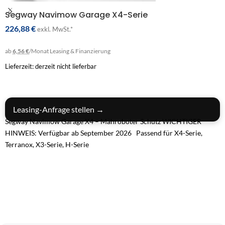
Segway Navimow Garage X4-Serie
226,88
€
exkl. MwSt.*
ab
6,56 €
/Monat
Leasing & Finanzierung
Lieferzeit: derzeit nicht lieferbar
IN DEN WARENKORB
Leasing-Anfrage stellen →
Segway Navimow Garage X4 – Mähroboter Schutz WICHTIGER
HINWEIS: Verfügbar ab September 2026 Passend für X4-Serie,
Terranox, X3-Serie, H-Serie