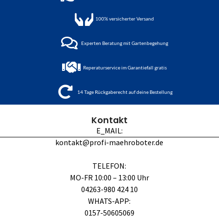
100%
versicherter Versand
Experten Beratung mit Gartenbegehung
Reperaturservice im Garantiefall gratis
14 Tage Rückgaberecht auf deine Bestellung
Kontakt
E_MAIL:
kontakt@profi-maehroboter.de
TELEFON:
MO-FR 10:00 – 13:00 Uhr
04263-980 424 10
WHATS-APP:
0157-50605069