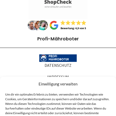
Profi-Mähroboter
DATENSCHUTZ
IMPRESSUM
Einwilligung verwalten
COOKIE-RICHTLINIEN
Um dir ein optimales Erlebnis zu bieten, verwenden wir Technologien wie
Cookies, um Geräteinformationen zu speichern und/oder darauf zuzugreifen.
AGB
Wenn du diesen Technologien zustimmst, können wir Daten wie das
Surfverhalten oder eindeutige IDs auf dieser Website verarbeiten. Wenn du
Produktabbildungen dienen der Illustration. Sie können Zubehör oder
deine Einwilligung nicht erteilst oder zurückziehst, können bestimmte