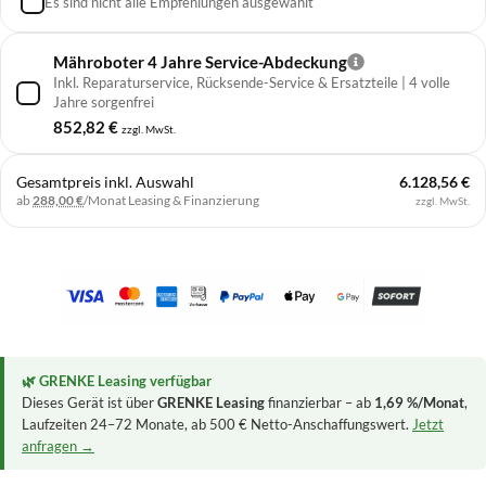
Es sind nicht alle Empfehlungen ausgewählt
Mähroboter 4 Jahre Service-Abdeckung
Inkl. Reparaturservice, Rücksende-Service & Ersatzteile | 4 volle
Jahre sorgenfrei
852,82
€
zzgl. MwSt.
Gesamtpreis inkl. Auswahl
6.128,56 €
ab
288,00 €
/Monat
Leasing & Finanzierung
zzgl. MwSt.
🌿 GRENKE Leasing verfügbar
Dieses Gerät ist über
GRENKE Leasing
finanzierbar – ab
1,69 %/Monat
,
Laufzeiten 24–72 Monate, ab 500 € Netto-Anschaffungswert.
Jetzt
anfragen →