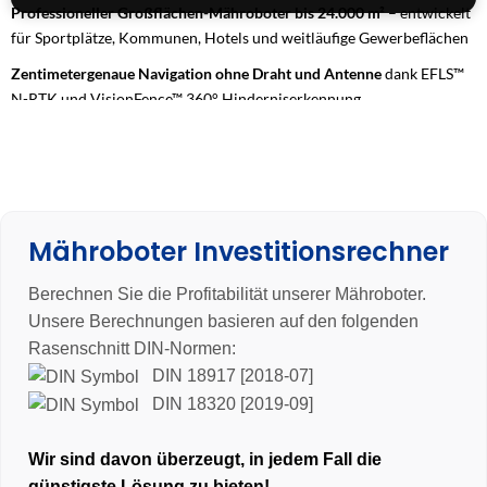
Professioneller Großflächen-Mähroboter bis 24.000 m²
– entwickelt
für Sportplätze, Kommunen, Hotels und weitläufige Gewerbeflächen
Zentimetergenaue Navigation ohne Draht und Antenne
dank EFLS™
N-RTK und VisionFence™ 360° Hinderniserkennung
Allradantrieb (AWD) mit bis zu 84 % Steigfähigkeit
– maximale
Traktion auf anspruchsvollem Gelände
24/7-Dauerbetrieb mit Flottenmanagement & 4G-Konnektivität
–
vollautomatische, effiziente Rasenpflege für professionelle
Mähroboter Investitionsrechner
Anwendungen
3 Jahre Garantie
Berechnen Sie die Profitabilität unserer Mähroboter.
Unsere Berechnungen basieren auf den folgenden
Rasenschnitt DIN-Normen:
DIN 18917 [2018-07]
DIN 18320 [2019-09]
Wir sind davon überzeugt, in jedem Fall die
günstigste Lösung zu bieten!