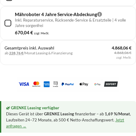
Mähroboter 4 Jahre Service-Abdeckung
Inkl. Reparaturservice, Rücksende-Service & Ersatzteile | 4 volle
Jahre sorgenfrei
670,04
€
zzgl. MwSt.
Gesamtpreis inkl. Auswahl
4.868,06 €
4.868,06 €
ab
228,76 €
/Monat
Leasing & Finanzierung
zzgl. MwSt.
🌿 GRENKE Leasing verfügbar
Dieses Gerät ist über
GRENKE Leasing
finanzierbar – ab
1,69 %/Monat
,
Laufzeiten 24–72 Monate, ab 500 € Netto-Anschaffungswert.
Jetzt
anfragen →