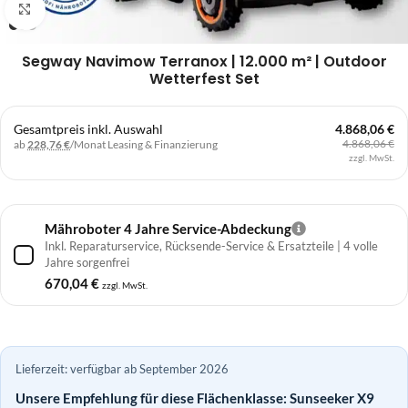
Klick zum Vergrößern
Segway Navimow Terranox | 12.000 m² | Outdoor
Wetterfest Set
Gesamtpreis inkl. Auswahl
4.868,06 €
4.868,06 €
ab
228,76 €
/Monat
Leasing & Finanzierung
zzgl. MwSt.
Mähroboter 4 Jahre Service-Abdeckung
Inkl. Reparaturservice, Rücksende-Service & Ersatzteile | 4 volle
Jahre sorgenfrei
670,04
€
zzgl. MwSt.
Lieferzeit: verfügbar ab September 2026
Unsere Empfehlung für diese Flächenklasse: Sunseeker X9