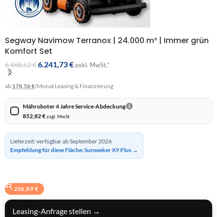
Segway Navimow Terranox | 24.000 m² | Immer grün
Komfort Set
6.241,73
€
6.468,62
€
exkl. MwSt.*
ab
178,56 €
/Monat
Leasing & Finanzierung
Mähroboter 4 Jahre Service-Abdeckung
852,82
€
zzgl. MwSt.
Lieferzeit: verfügbar ab September 2026
Empfehlung für diese Fläche: Sunseeker X9 Plus →
BUNDLE IN DEN WARENKORB
−
226,89
€
Leasing-Anfrage stellen →