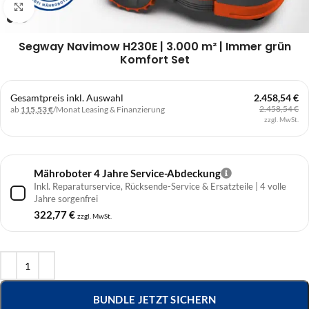
Klick zum Vergrößern
Segway Navimow H230E | 3.000 m² | Immer grün
Komfort Set
Gesamtpreis inkl. Auswahl
2.458,54 €
2.458,54 €
ab
115,53 €
/Monat
Leasing & Finanzierung
zzgl. MwSt.
Mähroboter 4 Jahre Service-Abdeckung
Inkl. Reparaturservice, Rücksende-Service & Ersatzteile | 4 volle
Jahre sorgenfrei
322,77
€
zzgl. MwSt.
BUNDLE JETZT SICHERN