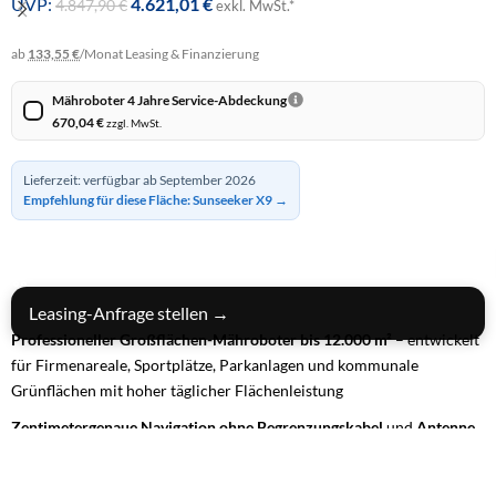
UVP:
4.621,01
€
4.847,90
€
exkl. MwSt.*
ab
133,55 €
/Monat
Leasing & Finanzierung
Mähroboter 4 Jahre Service-Abdeckung
670,04
€
zzgl. MwSt.
Lieferzeit: verfügbar ab September 2026
Empfehlung für diese Fläche: Sunseeker X9 →
IN DEN WARENKORB
Leasing-Anfrage stellen →
Professioneller Großflächen-Mähroboter bis 12.000 m²
– entwickelt
für Firmenareale, Sportplätze, Parkanlagen und kommunale
Grünflächen mit hoher täglicher Flächenleistung
Zentimetergenaue Navigation ohne Begrenzungskabel
und
Antenne
dank
EFLS™ N-RTK, VSLAM und 360° VisionFence™
– präzise,
systematisch und vollständig, selbst auf komplexen Arealen