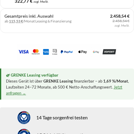
322,77
€
zzgl. MwSt.
Gesamtpreis inkl. Auswahl
2.458,54 €
2.458,54 €
ab
115,53 €
/Monat
Leasing & Finanzierung
zzgl. MwSt.
🌿 GRENKE Leasing verfügbar
Dieses Gerät ist über
GRENKE Leasing
finanzierbar – ab
1,69 %/Monat
,
Laufzeiten 24–72 Monate, ab 500 € Netto-Anschaffungswert.
Jetzt
anfragen →
14 Tage sorgenfrei testen