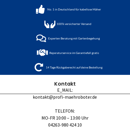
No. 1 in Deutschland für kabellose Mäher
100%
versicherter Versand
Experten Beratung mit Gartenbegehung
Reperaturservice im Garantiefall gratis
14 Tage Rückgaberecht auf deine Bestellung
Kontakt
E_MAIL:
kontakt@profi-maehroboter.de
TELEFON:
MO-FR 10:00 – 13:00 Uhr
04263-980 424 10