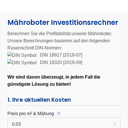
Extrem leistungsstarker Allradantrieb (AWD) mit bis zu 84 %
Steigfähigkeit
– maximale Traktion und stabile Fahrweise auf
Steigungen, unebenem oder nassem Untergrund
Mähroboter Investitionsrechner
24/7-Dauerbetrieb mit 4G-Konnektivität, App-Steuerung und IP66-
Berechnen Sie die Profitabilität unserer Mähroboter.
Schutzklasse
– vollautomatische, wetterfeste und zukunftssichere
Rasenpflege auf professionellem Niveau
Unsere Berechnungen basieren auf den folgenden
Rasenschnitt DIN-Normen:
3 Jahre Garantie
DIN 18917 [2018-07]
DIN 18320 [2019-09]
Wir sind davon überzeugt, in jedem Fall die
günstigste Lösung zu bieten!
1. Ihre aktuellen Kosten
Preis pro m² & Mähung
?
€